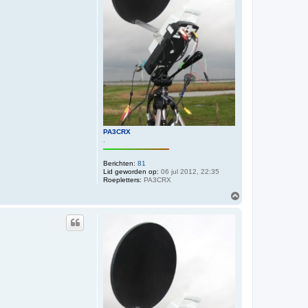
PA3CRX
.
Berichten:
81
Lid geworden op:
06 jul 2012, 22:35
Roepletters:
PA3CRX
O
m
h
o
o
g