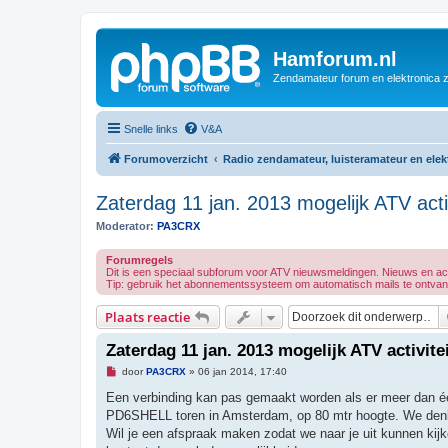
Hamforum.nl
Zendamateur forum en elektronica 
Snelle links
V&A
Forumoverzicht
Radio zendamateur, luisteramateur en ele
Zaterdag 11 jan. 2013 mogelijk ATV acti
Moderator:
PA3CRX
Forumregels
Dit is een speciaal subforum voor ATV nieuwsmeldingen. Nieuws en actu
Tip: gebruik het abonnementssysteem om automatisch mails te ontvangen
Plaats reactie
Zaterdag 11 jan. 2013 mogelijk ATV activite
O
door
PA3CRX
»
06 jan 2014, 17:40
n
g
Een verbinding kan pas gemaakt worden als er meer dan één 
e
PD6SHELL toren in Amsterdam, op 80 mtr hoogte. We denke
l
e
Wil je een afspraak maken zodat we naar je uit kunnen kijke
z