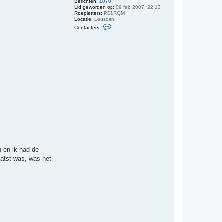
Berichten:
1070
Lid geworden op:
09 feb 2007, 22:13
Roepletters:
PE1RQM
Locatie:
Leusden
C
Contacteer:
o
n
t
a
c
t
e
e
r
T
j
a
l
l
i
n
g
P
E
1
n en ik had de
R
Q
aatst was, was het
M