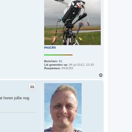
PA3CRX
.
Berichten:
81
Lid geworden op:
06 jul 2012, 22:35
Roepletters:
PA3CRX
O
m
h
o
o
g
t horen jullie nog