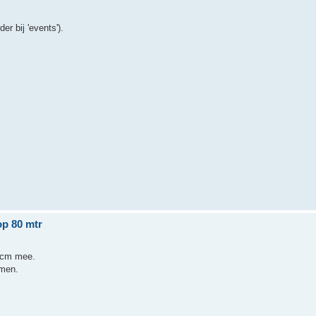
er bij 'events').
op 80 mtr
3 cm mee.
omen.