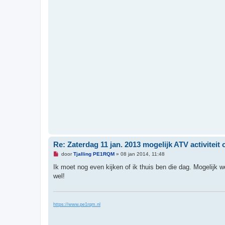
e
r
i
c
h
t
Re: Zaterdag 11 jan. 2013 mogelijk ATV activiteit 
O
door
Tjalling PE1RQM
»
08 jan 2014, 11:48
n
g
Ik moet nog even kijken of ik thuis ben die dag. Mogelijk we
e
wel!
l
e
z
e
n
https://www.pe1rqm.nl
b
e
r