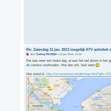
i
c
h
t
Re: Zaterdag 11 jan. 2013 mogelijk ATV activiteit 
O
door
Tjalling PE1RQM
»
12 jan 2014, 13:32
n
g
Dat was weer een leuke dag, al was het wel afzien in het g
e
de camera vasthouden. Hoe dan ook, leuk weer
l
e
z
Hier stond ik:
http://no.nonsense.ee/qth/map.html?qth=
e
n
b
e
r
i
c
h
t