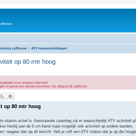
zelfbouw
ktronica zelfbouw
ATV nieuwsmeldingen
viteit op 80 mtr hoog
aliteiten over amateur televisie!
 in geval van nieuwe berichten. Zie uitleg in dit subforum.
Zoek
Uitgebreid zoeken
it op 80 mtr hoog
station actief is. Aanstaande zaterdag zal er waarschijnlijk ATV activiteit p
n hierbij aan de 6 cm band maar mogelijk ook activiteit op andere banden.
n: reageer dan op dit bericht. Heb je zelf een ATV station dat je op die hoogt