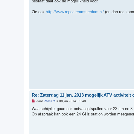
bestaat daar ook de mogelijkheid voor.
e
n
b
Zie ook
http://www.repeateramsterdam.nl/
(en dan rechtsond
e
r
i
c
h
t
Re: Zaterdag 11 jan. 2013 mogelijk ATV activiteit 
O
door
PA3CRX
»
08 jan 2014, 00:48
n
g
Waarschijnlijk gaan ook ontvangstspullen voor 23 cm en 
e
Op afspraak kan ook een 24 GHz station worden meegen
l
e
z
e
n
b