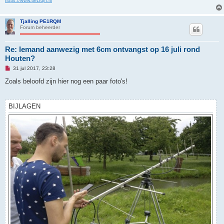
https://www.pe1rqm.nl
e
r
i
c
Tjalling PE1RQM
h
Forum beheerder
t
Re: Iemand aanwezig met 6cm ontvangst op 16 juli rond
Houten?
O
31 jul 2017, 23:28
n
g
Zoals beloofd zijn hier nog een paar foto's!
e
l
e
z
BIJLAGEN
e
n
b
e
r
i
c
h
t