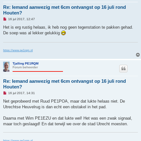
t
Re: Iemand aanwezig met 6cm ontvangst op 16 juli rond
Houten?
O
16 jul 2017, 12:47
n
g
Het is erg rustig helaas, ik heb nog geen tegenstation te pakken gehad.
e
De soep was al lekker gelukkig
l
e
z
e
n
https://www.pe1rqm.nl
b
e
r
Tjalling PE1RQM
i
Forum beheerder
c
h
t
Re: Iemand aanwezig met 6cm ontvangst op 16 juli rond
Houten?
O
16 jul 2017, 14:31
n
g
Net geprobeerd met Ruud PE1POA, maar dat lukte helaas niet. De
e
Utrechtse Heuvelrug is dan echt een obstakel in het pad.
l
e
z
Daarna met Wim PE1EZU en dat lukte wel! Het was een zwak signaal,
e
n
maar toch geslaagd! En dat terwijl we over de stad Utrecht moesten.
b
e
r
i
https://www.pe1rqm.nl