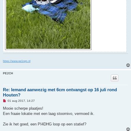
https://www.pe1rqm.nl
PE2CH
Re: Iemand aanwezig met 6cm ontvangst op 16 juli rond
Houten?
O
01 aug 2017, 14:27
n
g
Mooie scherpe plaatjes!
e
Een fraaie lokatie met een laag stoornivo, vermoed ik.
l
e
z
Zie ik het goed, een PI4DHG loop op een statief?
e
n