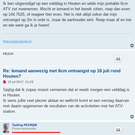
g
Ik ben uitgenodigd op een velddag in Houten en wilde mijn portable 6cm
e
ATV zet meenemen. Mocht er iemand in het bereik zitten, roep dan even
l
e
op 144.7625, of reageer hier even. Het is niet altijd zeker dat mijn
z
ontvangst op 2m in orde is, maar de aanhouder wint. Roep maar af en toe
e
n
en wie weet ga ik je horen!
b
e
r
i
https://www.pe1rqm.nl
c
h
t
PE2CH
Re: Iemand aanwezig met 6cm ontvangst op 16 juli rond
Houten?
O
15 jul 2017, 21:23
n
g
Spijtig dat ik zopas moest vernemen dat er reeds morgen een velddag is
e
in Houten.
l
e
Ik wens jullie veel plezier aldaar en wellicht komt er een verslag daarvan
z
met daarin opgenomen de resultaten van de activiteiten met het ATV-
e
n
station.
b
e
r
i
Tjalling PE1RQM
c
Forum beheerder
h