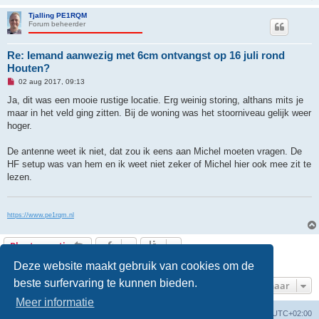
b
e
Tjalling PE1RQM
r
Forum beheerder
i
c
h
Re: Iemand aanwezig met 6cm ontvangst op 16 juli rond
t
Houten?
O
02 aug 2017, 09:13
n
g
Ja, dit was een mooie rustige locatie. Erg weinig storing, althans mits je
e
maar in het veld ging zitten. Bij de woning was het stoorniveau gelijk weer
l
e
hoger.
z
e
n
De antenne weet ik niet, dat zou ik eens aan Michel moeten vragen. De
b
HF setup was van hem en ik weet niet zeker of Michel hier ook mee zit te
e
r
lezen.
i
c
h
t
https://www.pe1rqm.nl
Plaats reactie
9 berichten • Pagina
1
van
1
Deze website maakt gebruik van cookies om de
beste surfervaring te kunnen bieden.
Ga naar
Meer informatie
Forumoverzicht
Verwijder cookies
Alle tijden zijn
UTC+02:00