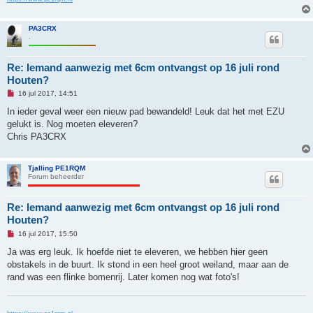
c
h
t
PA3CRX
.
Re: Iemand aanwezig met 6cm ontvangst op 16 juli rond
Houten?
O
16 jul 2017, 14:51
n
g
In ieder geval weer een nieuw pad bewandeld! Leuk dat het met EZU
e
gelukt is. Nog moeten eleveren?
l
e
Chris PA3CRX
z
e
n
b
Tjalling PE1RQM
e
Forum beheerder
r
i
c
Re: Iemand aanwezig met 6cm ontvangst op 16 juli rond
h
Houten?
t
O
16 jul 2017, 15:50
n
g
Ja was erg leuk. Ik hoefde niet te eleveren, we hebben hier geen
e
obstakels in de buurt. Ik stond in een heel groot weiland, maar aan de
l
e
rand was een flinke bomenrij. Later komen nog wat foto's!
z
e
n
b