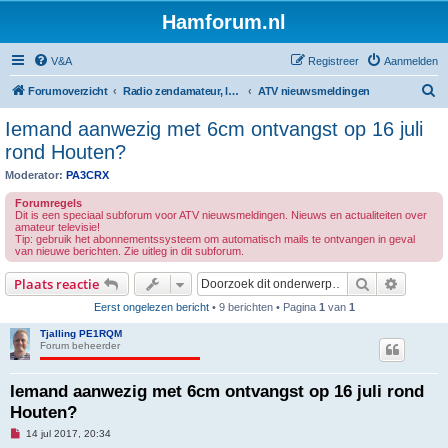
Hamforum.nl
V&A
Registreer
Aanmelden
Z
Forumoverzicht
Radio zendamateur, luisteramateur en elektronica zelfbouw
ATV nieuwsmeldingen
o
Iemand aanwezig met 6cm ontvangst op 16 juli
e
rond Houten?
k
Moderator:
PA3CRX
Forumregels
Dit is een speciaal subforum voor ATV nieuwsmeldingen. Nieuws en actualiteiten over
amateur televisie!
Tip: gebruik het abonnementssysteem om automatisch mails te ontvangen in geval
van nieuwe berichten. Zie uitleg in dit subforum.
Zoek
Uitgebr
Plaats reactie
Eerst ongelezen bericht
• 9 berichten • Pagina
1
van
1
Tjalling PE1RQM
Forum beheerder
Iemand aanwezig met 6cm ontvangst op 16 juli rond
Houten?
O
14 jul 2017, 20:34
n