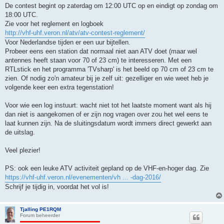
g
De contest begint op zaterdag om 12:00 UTC op en eindigt op zondag om
e
18:00 UTC.
l
e
Zie voor het reglement en logboek
z
http://vhf-uhf.veron.nl/atv/atv-contest-reglement/
e
n
Voor Nederlandse tijden er een uur bijtellen.
b
Probeer eens een station dat normaal niet aan ATV doet (maar wel
e
r
antennes heeft staan voor 70 of 23 cm) te interesseren. Met een
i
RTLstick en het programma 'TVsharp' is het beeld op 70 cm of 23 cm te
c
h
zien. Of nodig zo'n amateur bij je zelf uit: gezelliger en wie weet heb je
t
volgende keer een extra tegenstation!
Voor wie een log instuurt: wacht niet tot het laatste moment want als hij
dan niet is aangekomen of er zijn nog vragen over zou het wel eens te
laat kunnen zijn. Na de sluitingsdatum wordt immers direct gewerkt aan
de uitslag.
Veel plezier!
PS: ook een leuke ATV activiteit gepland op de VHF-en-hoger dag. Zie
https://vhf-uhf.veron.nl/evenementen/vh ... -dag-2016/
Schrijf je tijdig in, voordat het vol is!
Tjalling PE1RQM
Forum beheerder