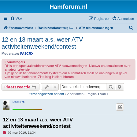
Hamforum.nl
V&A
Registreer
Aanmelden
Z
Forumoverzicht
Radio zendamateur, luisteramateur en elektronica zelfbouw
ATV nieuwsmeldingen
o
12 en 13 maart a.s. weer ATV
e
activiteitenweekend/contest
k
Moderator:
PA3CRX
Forumregels
Dit is een speciaal subforum voor ATV nieuwsmeldingen. Nieuws en actualiteiten over
amateur televisie!
Tip: gebruik het abonnementssysteem om automatisch mails te ontvangen in geval
van nieuwe berichten. Zie uitleg in dit subforum.
Zoek
Uitgebr
Plaats reactie
Eerst ongelezen bericht
• 2 berichten • Pagina
1
van
1
PA3CRX
.
12 en 13 maart a.s. weer ATV
activiteitenweekend/contest
O
05 mar 2016, 11:34
n