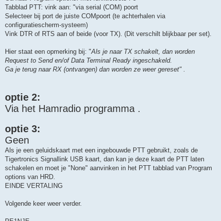
Tabblad PTT: vink aan: "via serial (COM) poort
Selecteer bij port de juiste COMpoort (te achterhalen via
configuratiescherm-systeem)
Vink DTR of RTS aan of beide (voor TX). (Dit verschilt blijkbaar per set).
Hier staat een opmerking bij: "
Als je naar TX schakelt, dan worden
Request to Send en/of Data Terminal Ready ingeschakeld.
Ga je terug naar RX (ontvangen) dan worden ze weer gereset" .
optie 2:
Via het Hamradio programma .
optie 3:
Geen
Als je een geluidskaart met een ingebouwde PTT gebruikt, zoals de
Tigertronics Signallink USB kaart, dan kan je deze kaart de PTT laten
schakelen en moet je "None" aanvinken in het PTT tabblad van Program
options van HRD.
EINDE VERTALING
Volgende keer weer verder.