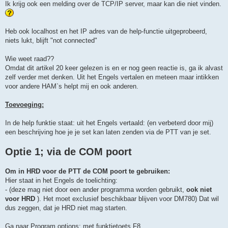
h
Ik krijg ook een melding over de TCP/IP server, maar kan die niet vinden.
t
Heb ook localhost en het IP adres van de help-functie uitgeprobeerd,
niets lukt, blijft "not connected"
Wie weet raad??
Omdat dit artikel 20 keer gelezen is en er nog geen reactie is, ga ik alvast
zelf verder met denken. Uit het Engels vertalen en meteen maar intikken
voor andere HAM`s helpt mij en ook anderen.
Toevoeging:
In de help funktie staat: uit het Engels vertaald: (en verbeterd door mij)
een beschrijving hoe je je set kan laten zenden via de PTT van je set.
Optie 1; via de COM poort
Om in HRD voor de PTT de COM poort te gebruiken:
Hier staat in het Engels de toelichting:
- (deze mag niet door een ander programma worden gebruikt,
ook niet
voor HRD
). Het moet exclusief beschikbaar blijven voor DM780) Dat wil
dus zeggen, dat je HRD niet mag starten.
Ga naar Program options: met funktietoets F8