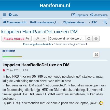
Hamforum.nl
V&A
Registreer
Aanmelden
Z
Forumoverzicht
Radio zendamateur, luisteramateur en elektronica zelfbouw
Digitale modes en morse (CW)
PSK
o
koppelen HamRadioDeLuxe en DM
e
Zoek
Uitgebr
Plaats reactie
k
Eerst ongelezen bericht
• 3 berichten • Pagina
1
van
1
packetpiet
.
koppelen HamRadioDeLuxe en DM
O
26 jun 2011, 14:36
n
g
Ik heb
HRD 4.xx en DM 780
op een oude notebook geïnstalleerd, maar
e
krijg de verbinding tussen deze twee niet in orde.
l
e
In het venster van DM staat "not connected". ik heb alles nagelopen van
z
de foutmelding, die ik krijg: HRD en DM in de uitzonderingslijst van mijn
e
n
firewall gezet. De
TRX, een FT 756D
wordt wel uitgelezen, ik kan alles
b
bedienen.
e
r
Hij (de TRX) is verbonden met de seriële poort van de laptop, jawel.
i
c