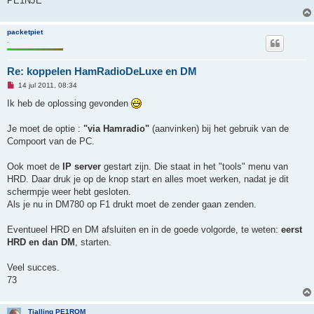
PE1NJE
packetpiet
.
Re: koppelen HamRadioDeLuxe en DM
O
14 jul 2011, 08:34
n
g
Ik heb de oplossing gevonden
e
l
e
Je moet de optie :
"via Hamradio"
(aanvinken) bij het gebruik van de
z
Compoort van de PC.
e
n
b
Ook moet de
IP server
gestart zijn. Die staat in het "tools" menu van
e
r
HRD. Daar druk je op de knop start en alles moet werken, nadat je dit
i
schermpje weer hebt gesloten.
c
h
Als je nu in DM780 op F1 drukt moet de zender gaan zenden.
t
Eventueel HRD en DM afsluiten en in de goede volgorde, te weten:
eerst
HRD en dan DM
, starten.
Veel succes.
73
Tjalling PE1RQM