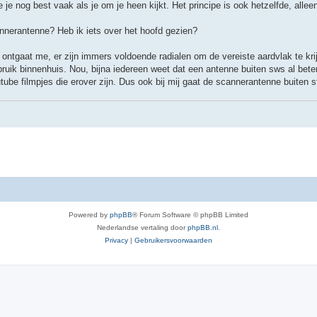
 je nog best vaak als je om je heen kijkt. Het principe is ook hetzelfde, allee
nerantenne? Heb ik iets over het hoofd gezien?
tgaat me, er zijn immers voldoende radialen om de vereiste aardvlak te kr
ruik binnenhuis. Nou, bijna iedereen weet dat een antenne buiten sws al bete
ube filmpjes die erover zijn. Dus ook bij mij gaat de scannerantenne buiten s
Powered by
phpBB
® Forum Software © phpBB Limited
Nederlandse vertaling door
phpBB.nl
.
Privacy
|
Gebruikersvoorwaarden