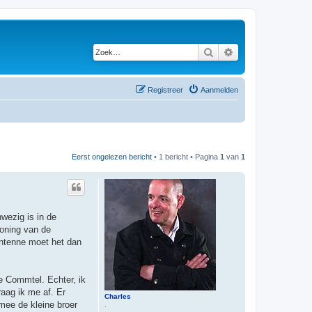
Zoek
Uitgebreid zoeken
Registreer
Aanmelden
Eerst ongelezen bericht
• 1 bericht • Pagina
1
van
1
wezig is in de
woning van de
antenne moet het dan
e Commtel. Echter, ik
aag ik me af. Er
Charles
mee de kleine broer
.