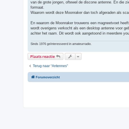
h
van de grote jongen, oftewel de discone antenne. En die zie
t
formaat.
Waarom wordt deze Moonraker dan toch afgeraden als scan
En waarom de Moonraker trouwens een magneetvoet heeft on
wordt overigens verkocht als een desktop antenne voor geb
achter het raam. Dit wordt ook aangetoond in meerdere yout
Sinds 1976 geïnteresseerd in amateurradio.
Plaats reactie
Terug naar “Antennes”
Forumoverzicht