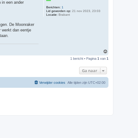
n in een ander
Berichten:
1
Lid geworden op:
21 nov 2023, 23:03
Locatie:
Brabant
ijgen. De Moonraker
r werkt dan eentje
taan.
O
m
1 bericht • Pagina
1
van
1
h
o
o
Ga naar
g
Verwijder cookies
Alle tijden zijn
UTC+02:00