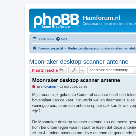
Hamforum.nl
Zendamateur forum en elektronica 
Snelle links
V&A
Forumoverzicht
Radio zendamateur, luisteramateur en ele
Moonraker desktop scanner antenne
Plaats reactie
Moonraker desktop scanner antenne
O
door
Charles
»
02 mei 2026, 15:38
n
g
Mijn recentelijk gekochte Commtel scanner heeft een telesc
e
bovenplaat van de kast. Het werkt wel en daarmee is alles 
l
e
woningcorporatie en een antenne op het dak kan ik wel ver
z
zijn?
e
n
b
De Moonraker desktop scanner antenne zou de meest geschik
e
r
kom berichten tegen waarin staat te lezen dat deze antenn
i
zitten 4 stralers bovenop om deze antenne de genoemde freq
c