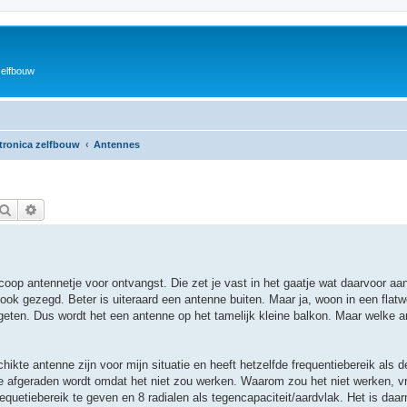
zelfbouw
ktronica zelfbouw
Antennes
Zoek
Uitgebreid zoeken
oop antennetje voor ontvangst. Die zet je vast in het gaatje wat daarvoor aan
ook gezegd. Beter is uiteraard een antenne buiten. Maar ja, woon in een flat
geten. Dus wordt het een antenne op het tamelijk kleine balkon. Maar welke 
te antenne zijn voor mijn situatie en heeft hetzelfde frequentiebereik als d
e afgeraden wordt omdat het niet zou werken. Waarom zou het niet werken, vr
uetiebereik te geven en 8 radialen als tegencapaciteit/aardvlak. Het is daar