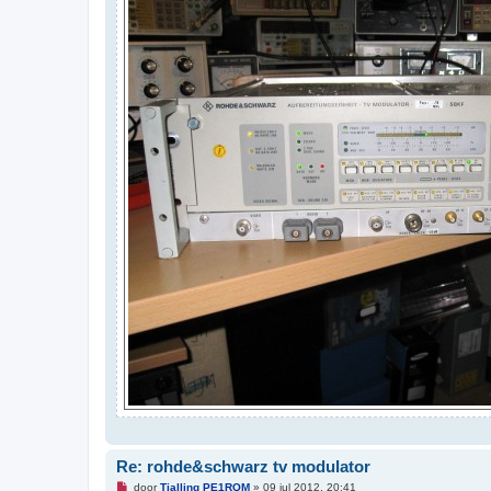
Re: rohde&schwarz tv modulator
O
door
Tjalling PE1RQM
»
09 jul 2012, 20:41