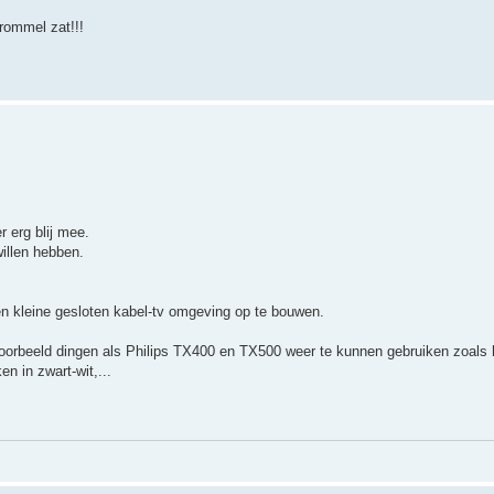
rommel zat!!!
 erg blij mee.
willen hebben.
en kleine gesloten kabel-tv omgeving op te bouwen.
oorbeeld dingen als Philips TX400 en TX500 weer te kunnen gebruiken zoals h
n in zwart-wit,...