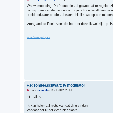
n
g
Wauw, mooi ding! De frequentie zal gewoon af te regelen z
e
het wijzigen van de frequentie zul je ook de bandfilters na
l
e
beeldmodulator en die zal waarschijnlijk wel op een midde
z
e
n
Vraag anders Roel even, die heeft er denk ik wel kijk op
b
e
r
i
https://www.pe1rqm.nl
c
h
t
Re: rohde&schwarz tv modulator
O
door
mr.crash
»
09 jul 2012, 23:31
n
g
Hi Tjalling
e
l
e
Ik kan helemaal niets van dat ding vinden.
z
Vandaar dat ik het even hier plaats.
e