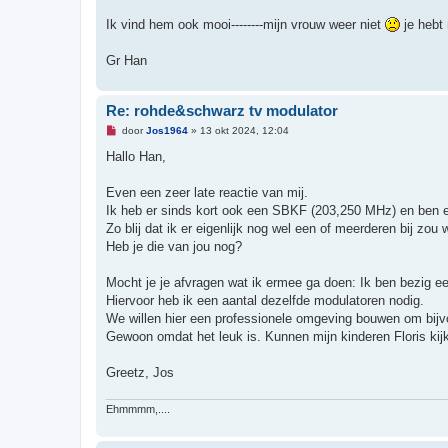
n
b
Ik vind hem ook mooi--------mijn vrouw weer niet
je hebt 
e
r
i
Gr Han
c
h
t
Re: rohde&schwarz tv modulator
O
door
Jos1964
»
13 okt 2024, 12:04
n
g
Hallo Han,
e
l
e
Even een zeer late reactie van mij.
z
Ik heb er sinds kort ook een SBKF (203,250 MHz) en ben er
e
n
Zo blij dat ik er eigenlijk nog wel een of meerderen bij zou 
b
Heb je die van jou nog?
e
r
i
Mocht je je afvragen wat ik ermee ga doen: Ik ben bezig e
c
h
Hiervoor heb ik een aantal dezelfde modulatoren nodig.
t
We willen hier een professionele omgeving bouwen om bijv
Gewoon omdat het leuk is. Kunnen mijn kinderen Floris kijke
Greetz, Jos
Ehmmmm,....