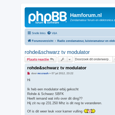
Hamforum.nl
Zendamateur forum en elektronica 
Snelle links
V&A
Forumoverzicht
Radio zendamateur, luisteramateur en ele
rohde&schwarz tv modulator
Plaats reactie
rohde&schwarz tv modulator
O
door
mr.crash
»
07 jul 2012, 23:22
n
g
Hi
e
l
e
Ik heb een modulator erbij gekocht
z
Rohde & Schwarz SBFK
e
n
Heeft iemand wat info over dit ding??
b
Hij zit nu op 231.250 Mhz is dit nog te veranderen.
e
r
i
Of is dit weer leuk voor kamer vulling
c