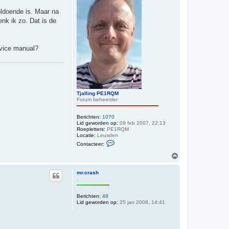
g
oldoende is. Maar na
enk ik zo. Dat is de
rvice manual?
Tjalling PE1RQM
Forum beheerder
Berichten:
1070
Lid geworden op:
09 feb 2007, 22:13
Roepletters:
PE1RQM
Locatie:
Leusden
C
Contacteer:
o
n
O
t
m
a
h
c
mr.crash
o
t
.
o
e
e
g
Berichten:
48
r
Lid geworden op:
T
25 jan 2008, 14:41
j
a
l
l