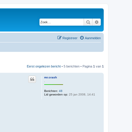
Zoek
Uitgebreid zoeken
Registreer
Aanmelden
Eerst ongelezen bericht
• 5 berichten • Pagina
1
van
1
mr.crash
.
Berichten:
48
Lid geworden op:
25 jan 2008, 14:41