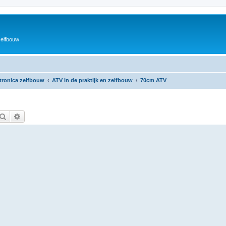
zelfbouw
ktronica zelfbouw
ATV in de praktijk en zelfbouw
70cm ATV
Zoek
Uitgebreid zoeken