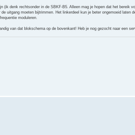
ijn (ik denk rechtsonder in de SBKF-B5. Alleen mag je hopen dat het bereik v
ar de uitgang moeten bijtrimmen. Het linkerdeel kun je beter ongemoeid laten d
nfrequentie moduleren.
. Handig van dat blokschema op de bovenkant! Heb je nog gezocht naar een se