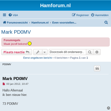
Hamforum.nl
V&A
Registreer
Aanmelden
Z
Forumoverzicht
Hamforum.nl
Even voorstellen...
o
Mark PD0MV
e
Forumregels
k
Maak jezelf bekend
Zoek
Uitgebr
Plaats reactie
Eerst ongelezen bericht
• 4 berichten • Pagina
1
van
1
PD0MV
Mark PD0MV
O
03 jan 2012, 10:47
n
g
Hallo Allemaal
e
ik ben nieuw hier.
l
e
z
73 PD0MV
e
n
b