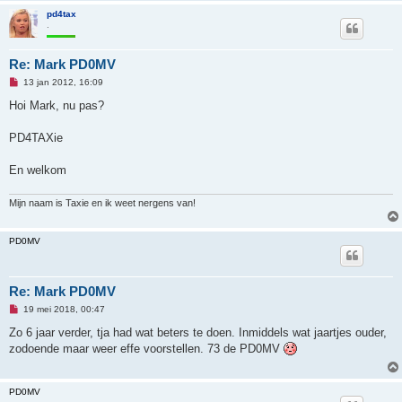
e
pd4tax
r
.
i
c
h
Re: Mark PD0MV
t
O
13 jan 2012, 16:09
n
g
Hoi Mark, nu pas?
e
l
e
PD4TAXie
z
e
n
En welkom
b
e
r
Mijn naam is Taxie en ik weet nergens van!
i
c
h
PD0MV
t
Re: Mark PD0MV
O
19 mei 2018, 00:47
n
g
Zo 6 jaar verder, tja had wat beters te doen. Inmiddels wat jaartjes ouder,
e
zodoende maar weer effe voorstellen. 73 de PD0MV
l
e
z
e
PD0MV
n