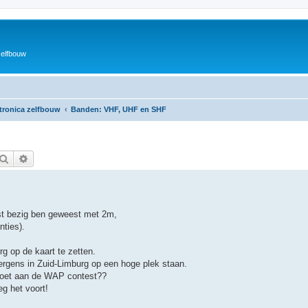
zelfbouw
ktronica zelfbouw
Banden: VHF, UHF en SHF
Zoek
Uitgebreid zoeken
atst bezig ben geweest met 2m,
nties).
g op de kaart te zetten.
 ergens in Zuid-Limburg op een hoge plek staan.
doet aan de WAP contest??
eg het voort!