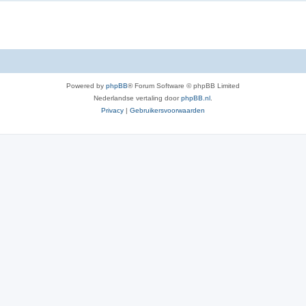
Powered by
phpBB
® Forum Software © phpBB Limited
Nederlandse vertaling door
phpBB.nl
.
Privacy
|
Gebruikersvoorwaarden