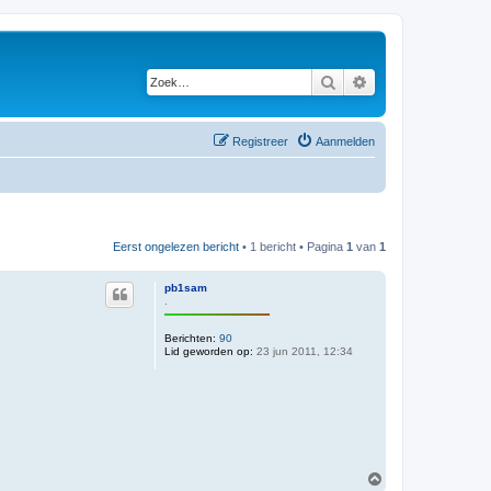
Zoek
Uitgebreid zoeken
Registreer
Aanmelden
Eerst ongelezen bericht
• 1 bericht • Pagina
1
van
1
pb1sam
.
Berichten:
90
Lid geworden op:
23 jun 2011, 12:34
O