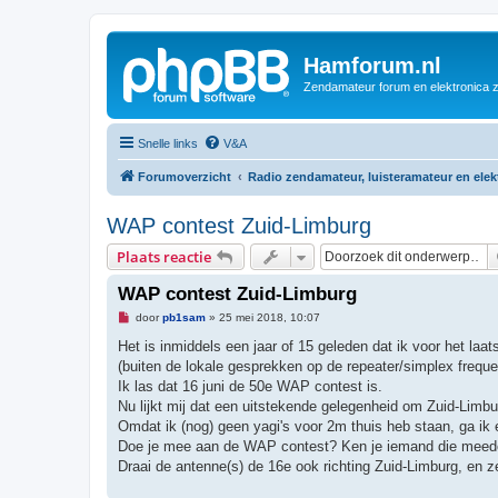
Hamforum.nl
Zendamateur forum en elektronica 
Snelle links
V&A
Forumoverzicht
Radio zendamateur, luisteramateur en ele
WAP contest Zuid-Limburg
Plaats reactie
WAP contest Zuid-Limburg
O
door
pb1sam
»
25 mei 2018, 10:07
n
g
Het is inmiddels een jaar of 15 geleden dat ik voor het la
e
(buiten de lokale gesprekken op de repeater/simplex freque
l
e
Ik las dat 16 juni de 50e WAP contest is.
z
Nu lijkt mij dat een uitstekende gelegenheid om Zuid-Limbur
e
n
Omdat ik (nog) geen yagi's voor 2m thuis heb staan, ga ik
b
Doe je mee aan de WAP contest? Ken je iemand die mee
e
r
Draai de antenne(s) de 16e ook richting Zuid-Limburg, en z
i
c