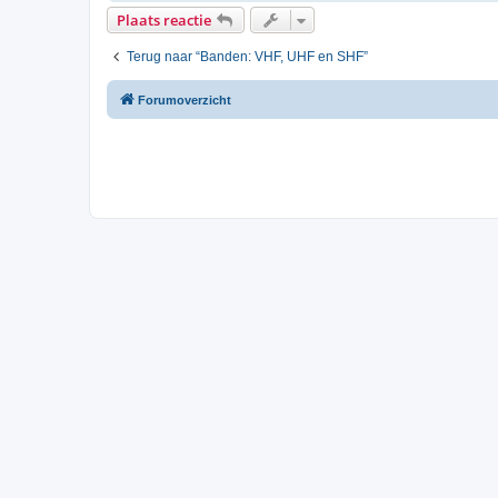
h
Plaats reactie
t
Terug naar “Banden: VHF, UHF en SHF”
Forumoverzicht