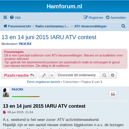
Hamforum.nl
V&A
Registreer
Aanmelden
Z
Forumoverzicht
Radio zendamateur, luisteramateur en elektronica zelfbouw
ATV nieuwsmeldingen
o
13 en 14 juni 2015 IARU ATV contest
e
Moderator:
PA3CRX
k
Forumregels
Dit is een speciaal subforum voor ATV nieuwsmeldingen. Nieuws en actualiteiten over
amateur televisie!
Tip: gebruik het abonnementssysteem om automatisch mails te ontvangen in geval
van nieuwe berichten. Zie uitleg in dit subforum.
Zoek
Uitgebr
Plaats reactie
Eerst ongelezen bericht
• 5 berichten • Pagina
1
van
1
PA3CRX
.
13 en 14 juni 2015 IARU ATV contest
O
09 jun 2015, 21:24
n
g
A.s. weekend is het weer zover: ATV activiteitenweekend.
e
Hopelijk zijn er een aantal nieuwe stations bijgekomen n.a.v. de lezingen
l