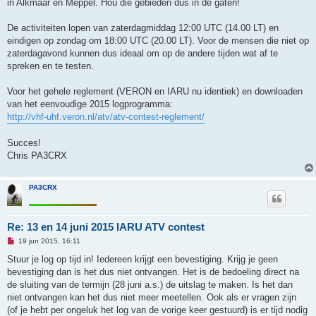
e
in Alkmaar en Meppel. Hou die gebieden dus in de gaten!
z
e
n
De activiteiten lopen van zaterdagmiddag 12:00 UTC (14.00 LT) en
b
eindigen op zondag om 18:00 UTC (20.00 LT). Voor de mensen die niet op
e
r
zaterdagavond kunnen dus ideaal om op de andere tijden wat af te
i
spreken en te testen.
c
h
t
Voor het gehele reglement (VERON en IARU nu identiek) en downloaden
van het eenvoudige 2015 logprogramma:
http://vhf-uhf.veron.nl/atv/atv-contest-reglement/
Succes!
Chris PA3CRX
PA3CRX
.
Re: 13 en 14 juni 2015 IARU ATV contest
O
19 jun 2015, 16:11
n
g
Stuur je log op tijd in! Iedereen krijgt een bevestiging. Krijg je geen
e
bevestiging dan is het dus niet ontvangen. Het is de bedoeling direct na
l
e
de sluiting van de termijn (28 juni a.s.) de uitslag te maken. Is het dan
z
niet ontvangen kan het dus niet meer meetellen. Ook als er vragen zijn
e
n
(of je hebt per ongeluk het log van de vorige keer gestuurd) is er tijd nodig