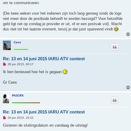
b
om te communiceren.
e
r
i
(Die twee weken voor het indienen zijn toch lang genoeg sinds de logs
c
h
niet meer door de postbode behoeft te worden bezorgd? Voor hetzelfde
t
geld ligt net op zondag je provider er uit, of er een postvak vol). Wacht
dus niet tot het laatste moment, tenzij je dat juist spannend vindt
Cees
.
Re: 13 en 14 juni 2015 IARU ATV contest
O
28 jun 2015, 00:17
n
g
Ik ben benieuwd hoe het is gegaan
e
l
e
Gr Cees
z
e
n
b
PA3CRX
e
.
r
i
c
Re: 13 en 14 juni 2015 IARU ATV contest
h
t
O
29 jun 2015, 15:22
n
g
Gisteren de sluitingsdatum en vandaag de uitslag!
e