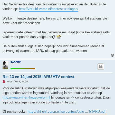
l
e
Het Nederlandse deel van de contest is nagekeken en de uitslag is te
z
vinden op:
http://vhf-uhf.veron.nl/contest-uitslagen/
e
n
b
Welkom nieuwe deelnemers, helaas zijn er ook een aantal stations die
e
r
deze keer niet meededen.
i
c
h
Iedereen gefeliciteerd met het behaalde resultaat (in de bekerstand zelfs
t
vaak meer punten dan vorige keer)!
De buitenlandse logs zullen hopelijk ook vlot binnenkomen (eentje al
ontvangen) waarna de IARU uitslag gemaakt kan worden.
PA3CRX
.
Re: 13 en 14 juni 2015 IARU ATV contest
O
14 jul 2015, 11:02
n
g
Voor de IARU uitslagen was afgelopen weekend de laatste datum dat de
e
logs konden worden ingestuurd, vandaag is het resultaat te zien op
l
e
http://www.vhf-en-hoger.veron.nl
bij contesten -> contestresultaten. Daar
z
zijn ook uitslagen van vorige contesten in te zien.
e
n
b
Of rechtstreeks:
http://vhf-uhf.veron.nl/wp-content/uplo ... 5-IARU.pdf
e