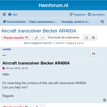
Hamforum.nl
V&A
Registreer
Aanmelden
Z
Forumoverzicht
Radio zendamateur, luisteramateur en elektronica zelfbouw
Nostalgie, antiek en buizentechniek
o
Aircraft transceiver Becker AR400A
e
Zoek
Uitgebr
Plaats reactie
k
Eerst ongelezen bericht
• 1 bericht • Pagina
1
van
1
Jo6466
.
Aircraft transceiver Becker AR400A
O
30 nov 2013, 01:41
n
g
Hello
e
l
e
I'm searching the schema of this aircraft transceiver AR400A
z
Can you help me?
e
n
b
Regards
e
r
i
c