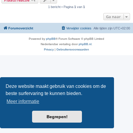
Plaats reactie
h
t
1 bericht • Pagina
1
van
1
Ga naar
Forumoverzicht
Verwijder cookies
Alle tijden zijn
UTC+02:00
Powered by
phpBB
® Forum Software © phpBB Limited
Nederlandse vertaling door
phpBB.nl
.
Privacy
|
Gebruikersvoorwaarden
Deze website maakt gebruik van cookies om de
beste surfervaring te kunnen bieden.
Meer informatie
Begrepen!