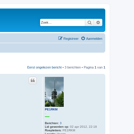
Zoek
Uitgebreid zoeken
Registreer
Aanmelden
Eerst ongelezen bericht
• 3 berichten • Pagina
1
van
1
PE1RKM
.
Berichten:
3
Lid geworden op:
02 apr 2012, 22:18
Roepletters:
PE1RKM
Locatie:
Voorst