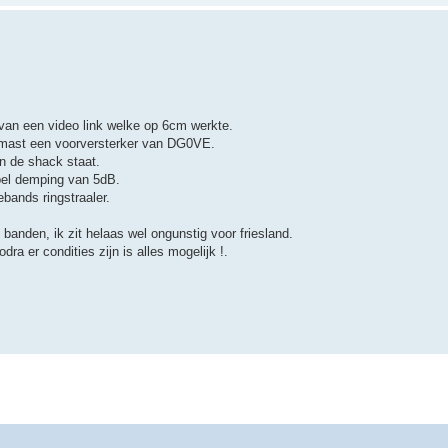
van een video link welke op 6cm werkte.
e mast een voorversterker van DG0VE.
n de shack staat.
bel demping van 5dB.
bands ringstraaler.
banden, ik zit helaas wel ongunstig voor friesland.
a er condities zijn is alles mogelijk !.