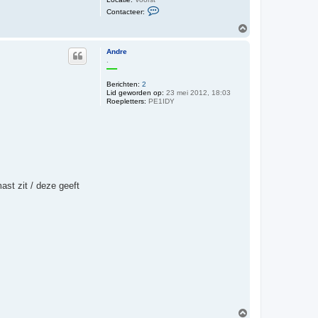
C
Contacteer:
o
n
O
t
m
a
h
c
Andre
o
t
.
o
e
e
g
Berichten:
2
r
Lid geworden op:
P
23 mei 2012, 18:03
Roepletters:
PE1IDY
E
1
R
K
M
st zit / deze geeft
O