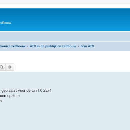
zelfbouw
ktronica zelfbouw
ATV in de praktijk en zelfbouw
6cm ATV
Zoek
Uitgebreid zoeken
 geplaatst voor de UniTX 23x4
omen op 6cm.
n.