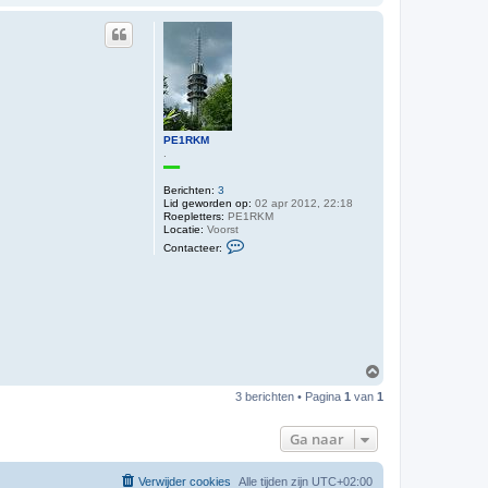
m
h
o
o
g
PE1RKM
.
Berichten:
3
Lid geworden op:
02 apr 2012, 22:18
Roepletters:
PE1RKM
Locatie:
Voorst
C
Contacteer:
o
n
t
a
c
t
e
e
r
O
P
m
E
3 berichten • Pagina
1
van
1
1
h
R
o
K
o
Ga naar
M
g
Verwijder cookies
Alle tijden zijn
UTC+02:00