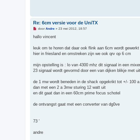
h
t
Re: 6cm versie voor de UniTX
O
door
Andre
»
23 mei 2012, 18:57
n
g
hallo vincent
e
l
e
leuk om te horen dat daar ook flink aan 6cm wordt gewerkt
z
hier in friesland en omstreken zijn we ook qrv op 6 cm
e
n
b
mijn opstelling is : lo van 4300 mhz dit signaal in een m
e
r
23 signaal wordt gevormd door een van dijken blikje met ui
i
c
h
de 1 mw wordt beneden in de shack opgekrikt tot +/- 100 a
t
dan met een 2 a 3mw sturing 12 watt uit
en dit gaat dan in een 60cm prime focus schotel
de ontvangst gaat met een converter van dg0ve
73 '
andre