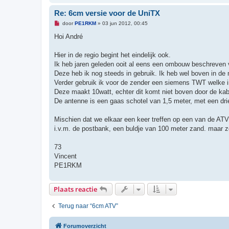
Re: 6cm versie voor de UniTX
O
door
PE1RKM
»
03 jun 2012, 00:45
n
g
Hoi André
e
l
e
Hier in de regio begint het eindelijk ook.
z
Ik heb jaren geleden ooit al eens een ombouw beschreven 
e
n
Deze heb ik nog steeds in gebruik. Ik heb wel boven in d
b
Verder gebruik ik voor de zender een siemens TWT welke i
e
r
Deze maakt 10watt, echter dit komt niet boven door de ka
i
De antenne is een gaas schotel van 1,5 meter, met een drie
c
h
t
Mischien dat we elkaar een keer treffen op een van de ATV 
i.v.m. de postbank, een buldje van 100 meter zand. maar zodr
73
Vincent
PE1RKM
Plaats reactie
Terug naar “6cm ATV”
Forumoverzicht