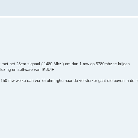
ixer met het 23cm signaal ( 1480 Mhz ) om dan 1 mw op 5780mhz te krijgen
tlezing en software van IK8UIF
 150 mw welke dan via 75 ohm rg6u naar de versterker gaat die boven in de ma