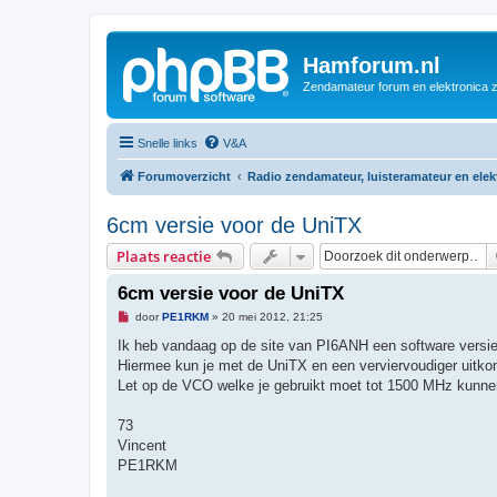
Hamforum.nl
Zendamateur forum en elektronica 
Snelle links
V&A
Forumoverzicht
Radio zendamateur, luisteramateur en ele
6cm versie voor de UniTX
Plaats reactie
6cm versie voor de UniTX
O
door
PE1RKM
»
20 mei 2012, 21:25
n
g
Ik heb vandaag op de site van PI6ANH een software versie
e
Hiermee kun je met de UniTX en een verviervoudiger uitk
l
e
Let op de VCO welke je gebruikt moet tot 1500 MHz kunne
z
e
n
73
b
Vincent
e
r
PE1RKM
i
c