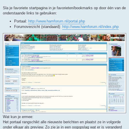
n
b
Sla je favoriete startpagina in je favorieten/bookmarks op door één van de
e
r
onderstaande links te gebruiken:
i
c
Portaal:
http://www.hamforum.nl/portal.php
h
t
Forumoverzicht (standaard):
http://www.hamforum.nl/index.php
Wat kun je ermee:
Het portaal rangschikt alle nieuwste berichten en plaatst ze in volgorde
onder elkaar als preview. Zo zie je in een oogopslag wat er is veranderd