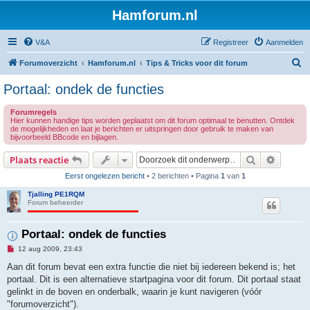
Hamforum.nl
V&A
Registreer
Aanmelden
Z
Forumoverzicht
Hamforum.nl
Tips & Tricks voor dit forum
o
Portaal: ondek de functies
e
Forumregels
k
Hier kunnen handige tips worden geplaatst om dit forum optimaal te benutten. Ontdek
de mogelijkheden en laat je berichten er uitspringen door gebruik te maken van
bijvoorbeeld BBcode en bijlagen.
Zoek
Uitgebr
Plaats reactie
Eerst ongelezen bericht
• 2 berichten • Pagina
1
van
1
Tjalling PE1RQM
Forum beheerder
Portaal: ondek de functies
O
12 aug 2009, 23:43
n
g
Aan dit forum bevat een extra functie die niet bij iedereen bekend is; het
e
portaal. Dit is een alternatieve startpagina voor dit forum. Dit portaal staat
l
e
gelinkt in de boven en onderbalk, waarin je kunt navigeren (vóór
z
"forumoverzicht").
e