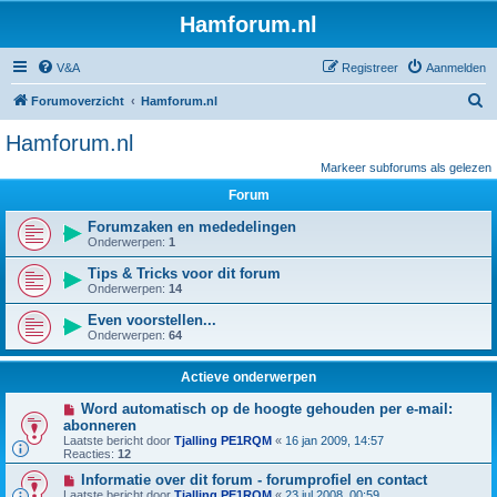
Hamforum.nl
V&A
Registreer
Aanmelden
Z
Forumoverzicht
Hamforum.nl
o
Hamforum.nl
e
Markeer subforums als gelezen
k
Forum
Forumzaken en mededelingen
Onderwerpen:
1
Tips & Tricks voor dit forum
Onderwerpen:
14
Even voorstellen...
Onderwerpen:
64
Actieve onderwerpen
Word automatisch op de hoogte gehouden per e-mail:
abonneren
Laatste bericht door
Tjalling PE1RQM
«
16 jan 2009, 14:57
Reacties:
12
Informatie over dit forum - forumprofiel en contact
Laatste bericht door
Tjalling PE1RQM
«
23 jul 2008, 00:59