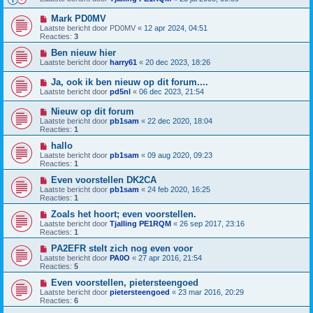
Mark PD0MV
Laatste bericht door
PD0MV
«
12 apr 2024, 04:51
Reacties:
3
Ben nieuw hier
Laatste bericht door
harry61
«
20 dec 2023, 18:26
Ja, ook ik ben nieuw op dit forum....
Laatste bericht door
pd5nl
«
06 dec 2023, 21:54
Nieuw op dit forum
Laatste bericht door
pb1sam
«
22 dec 2020, 18:04
Reacties:
1
hallo
Laatste bericht door
pb1sam
«
09 aug 2020, 09:23
Reacties:
1
Even voorstellen DK2CA
Laatste bericht door
pb1sam
«
24 feb 2020, 16:25
Reacties:
1
Zoals het hoort; even voorstellen.
Laatste bericht door
Tjalling PE1RQM
«
26 sep 2017, 23:16
Reacties:
1
PA2EFR stelt zich nog even voor
Laatste bericht door
PA0O
«
27 apr 2016, 21:54
Reacties:
5
Even voorstellen, pietersteengoed
Laatste bericht door
pietersteengoed
«
23 mar 2016, 20:29
Reacties:
6