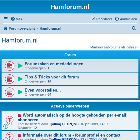
Hamforum.nl
V&A
Registreer
Aanmelden
Z
Forumoverzicht
Hamforum.nl
o
Hamforum.nl
e
Markeer subforums als gelezen
k
Forum
Forumzaken en mededelingen
Onderwerpen:
1
Tips & Tricks voor dit forum
Onderwerpen:
14
Even voorstellen...
Onderwerpen:
64
Actieve onderwerpen
Word automatisch op de hoogte gehouden per e-mail:
abonneren
Laatste bericht door
Tjalling PE1RQM
«
16 jan 2009, 14:57
Reacties:
12
Informatie over dit forum - forumprofiel en contact
Laatste bericht door
Tjalling PE1RQM
«
23 jul 2008, 00:59