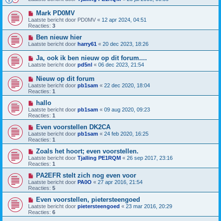
Mark PD0MV
Laatste bericht door
PD0MV
«
12 apr 2024, 04:51
Reacties:
3
Ben nieuw hier
Laatste bericht door
harry61
«
20 dec 2023, 18:26
Ja, ook ik ben nieuw op dit forum....
Laatste bericht door
pd5nl
«
06 dec 2023, 21:54
Nieuw op dit forum
Laatste bericht door
pb1sam
«
22 dec 2020, 18:04
Reacties:
1
hallo
Laatste bericht door
pb1sam
«
09 aug 2020, 09:23
Reacties:
1
Even voorstellen DK2CA
Laatste bericht door
pb1sam
«
24 feb 2020, 16:25
Reacties:
1
Zoals het hoort; even voorstellen.
Laatste bericht door
Tjalling PE1RQM
«
26 sep 2017, 23:16
Reacties:
1
PA2EFR stelt zich nog even voor
Laatste bericht door
PA0O
«
27 apr 2016, 21:54
Reacties:
5
Even voorstellen, pietersteengoed
Laatste bericht door
pietersteengoed
«
23 mar 2016, 20:29
Reacties:
6