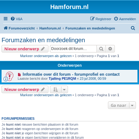
Hamforum.nl
V&A
Registreer
Aanmelden
Z
Forumoverzicht
Hamforum.nl
Forumzaken en mededelingen
o
Forumzaken en mededelingen
e
Zoek
Uitgebreid z
Nieuw onderwerp
k
Markeer onderwerpen als gelezen
• 1 onderwerp • Pagina
1
van
1
Onderwerpen
Informatie over dit forum - forumprofiel en contact
Laatste bericht door
Tjalling PE1RQM
«
23 jul 2008, 00:59
Nieuw onderwerp
Markeer onderwerpen als gelezen
• 1 onderwerp • Pagina
1
van
1
Ga naar
FORUMPERMISSIES
Je
kunt niet
nieuwe berichten plaatsen in dit forum
Je
kunt niet
reageren op onderwerpen in dit forum
Je
kunt niet
je eigen berichten wijzigen in dit forum
Je
kunt niet
je eigen berichten verwijderen in dit forum