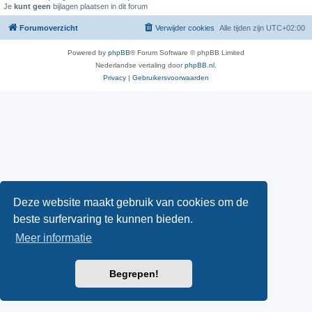
Je
kunt geen
bijlagen plaatsen in dit forum
Forumoverzicht
Verwijder cookies
Alle tijden zijn
UTC+02:00
Powered by
phpBB
® Forum Software © phpBB Limited
Nederlandse vertaling door
phpBB.nl
.
Privacy
|
Gebruikersvoorwaarden
Deze website maakt gebruik van cookies om de
beste surfervaring te kunnen bieden.
Meer informatie
Begrepen!