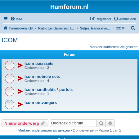
Hamforum.nl
V&A
Registreer
Aanmelden
Z
Forumoverzicht
Radio zendamateur, luisteramateur en elektronica zelfbouw
Setjes, transceivers, portofoons, ontvangers, mods, tips, etc
ICOM
o
ICOM
e
Markeer subforums als gelezen
k
Forum
Icom basissets
Onderwerpen:
2
Icom mobiele sets
Onderwerpen:
4
Icom handhelds / porto's
Onderwerpen:
1
Icom ontvangers
Zoek
Uitgebreid z
Nieuw onderwerp
Markeer onderwerpen als gelezen
• 2 onderwerpen • Pagina
1
van
1