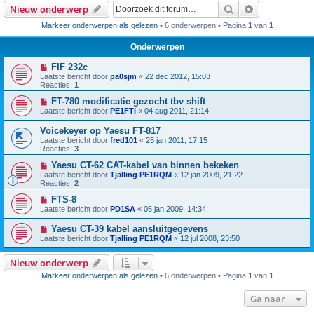
Zoek
Uitgebreid z
Nieuw onderwerp
Markeer onderwerpen als gelezen
• 6 onderwerpen • Pagina
1
van
1
Onderwerpen
FIF 232c
Laatste bericht door
pa0sjm
«
22 dec 2012, 15:03
Reacties:
1
FT-780 modificatie gezocht tbv shift
Laatste bericht door
PE1FTI
«
04 aug 2011, 21:14
Voicekeyer op Yaesu FT-817
Laatste bericht door
fred101
«
25 jan 2011, 17:15
Reacties:
3
Yaesu CT-62 CAT-kabel van binnen bekeken
Laatste bericht door
Tjalling PE1RQM
«
12 jan 2009, 21:22
Reacties:
2
FTS-8
Laatste bericht door
PD1SA
«
05 jan 2009, 14:34
Yaesu CT-39 kabel aansluitgegevens
Laatste bericht door
Tjalling PE1RQM
«
12 jul 2008, 23:50
Nieuw onderwerp
Markeer onderwerpen als gelezen
• 6 onderwerpen • Pagina
1
van
1
Ga naar