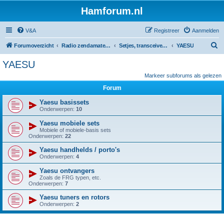
Hamforum.nl
V&A
Registreer
Aanmelden
Z
Forumoverzicht
Radio zendamateur, luisteramateur en elektronica zelfbouw
Setjes, transceivers, portofoons, ontvangers, mods, tips, etc
YAESU
o
YAESU
e
Markeer subforums als gelezen
k
Forum
Yaesu basissets
Onderwerpen:
10
Yaesu mobiele sets
Mobiele of mobiele-basis sets
Onderwerpen:
22
Yaesu handhelds / porto's
Onderwerpen:
4
Yaesu ontvangers
Zoals de FRG typen, etc.
Onderwerpen:
7
Yaesu tuners en rotors
Onderwerpen:
2