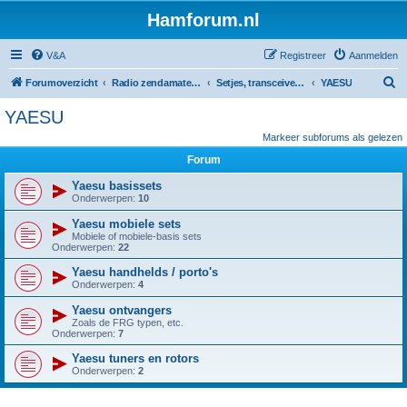
Hamforum.nl
V&A
Registreer
Aanmelden
Z
Forumoverzicht
Radio zendamateur, luisteramateur en elektronica zelfbouw
Setjes, transceivers, portofoons, ontvangers, mods, tips, etc
YAESU
o
YAESU
e
Markeer subforums als gelezen
k
Forum
Yaesu basissets
Onderwerpen:
10
Yaesu mobiele sets
Mobiele of mobiele-basis sets
Onderwerpen:
22
Yaesu handhelds / porto's
Onderwerpen:
4
Yaesu ontvangers
Zoals de FRG typen, etc.
Onderwerpen:
7
Yaesu tuners en rotors
Onderwerpen:
2