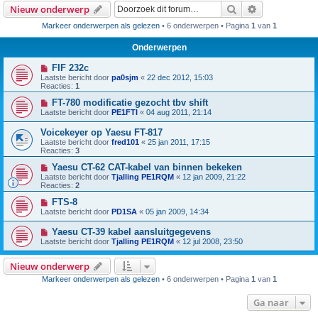
Zoek
Uitgebreid z
Nieuw onderwerp
Markeer onderwerpen als gelezen
• 6 onderwerpen • Pagina
1
van
1
Onderwerpen
FIF 232c
Laatste bericht door
pa0sjm
«
22 dec 2012, 15:03
Reacties:
1
FT-780 modificatie gezocht tbv shift
Laatste bericht door
PE1FTI
«
04 aug 2011, 21:14
Voicekeyer op Yaesu FT-817
Laatste bericht door
fred101
«
25 jan 2011, 17:15
Reacties:
3
Yaesu CT-62 CAT-kabel van binnen bekeken
Laatste bericht door
Tjalling PE1RQM
«
12 jan 2009, 21:22
Reacties:
2
FTS-8
Laatste bericht door
PD1SA
«
05 jan 2009, 14:34
Yaesu CT-39 kabel aansluitgegevens
Laatste bericht door
Tjalling PE1RQM
«
12 jul 2008, 23:50
Nieuw onderwerp
Markeer onderwerpen als gelezen
• 6 onderwerpen • Pagina
1
van
1
Ga naar