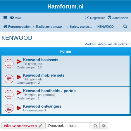
Hamforum.nl
V&A
Registreer
Aanmelden
Z
Forumoverzicht
Radio zendamateur, luisteramateur en elektronica zelfbouw
Setjes, transceivers, portofoons, ontvangers, mods, tips, etc
KENWOOD
o
KENWOOD
e
Markeer subforums als gelezen
k
Forum
Kenwood basissets
TS typen, etc
Onderwerpen:
10
Kenwood mobiele sets
TM typen, etc.
Onderwerpen:
2
Kenwood handhelds / porto's
TH typen, etc (porto's)
Onderwerpen:
1
Kenwood ontvangers
Onderwerpen:
2
Zoek
Uitgebreid z
Nieuw onderwerp