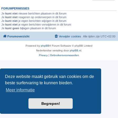
FORUMPERMISSIES
Je
kunt niet
nieuwe berichten plaatsen in dit forum
Je
kunt niet
reageren op onderwerpen in dit forum
Je
kunt niet
je eigen berichten wijzigen in dit forum
Je
kunt niet
je eigen berichten verwijderen in dit forum
Je
kunt geen
bijlagen plaatsen in dit forum
Forumoverzicht
Verwijder cookies
Alle tijden zijn
UTC+02:00
Powered by
phpBB
® Forum Software © phpBB Limited
Nederlandse vertaling door
phpBB.nl
.
Privacy
|
Gebruikersvoorwaarden
Deze website maakt gebruik van cookies om de
beste surfervaring te kunnen bieden.
Meer informatie
Begrepen!