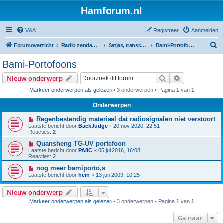
Hamforum.nl
V&A
Registreer
Aanmelden
Z
Forumoverzicht
Radio zendamateur, luisteramateur en elektronica zelfbouw
Setjes, transceivers, portofoons, ontvangers, mods, tips, etc
Bami-Portofoons
o
Bami-Portofoons
e
Zoek
Uitgebreid z
Nieuw onderwerp
k
Markeer onderwerpen als gelezen
• 3 onderwerpen • Pagina
1
van
1
Onderwerpen
Regenbestendig materiaal dat radiosignalen niet verstoort
Laatste bericht door
BackJudge
«
20 nov 2020, 22:51
Reacties:
2
Quansheng TG-UV portofoon
Laatste bericht door
PA8C
«
05 jul 2016, 16:08
Reacties:
2
nog meer bamiporto,s
Laatste bericht door
hein
«
13 jun 2009, 10:25
Nieuw onderwerp
Markeer onderwerpen als gelezen
• 3 onderwerpen • Pagina
1
van
1
Ga naar