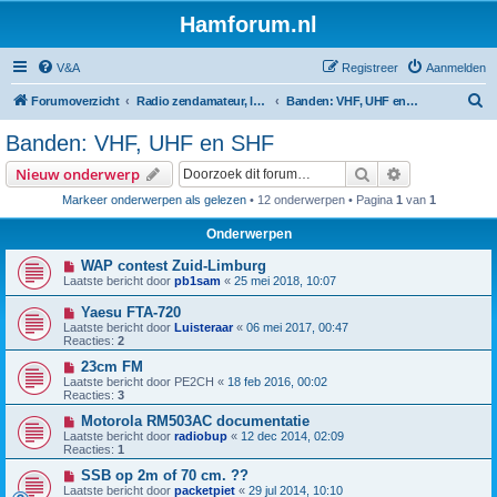
Hamforum.nl
V&A
Registreer
Aanmelden
Z
Forumoverzicht
Radio zendamateur, luisteramateur en elektronica zelfbouw
Banden: VHF, UHF en SHF
o
Banden: VHF, UHF en SHF
e
Zoek
Uitgebreid z
Nieuw onderwerp
k
Markeer onderwerpen als gelezen
• 12 onderwerpen • Pagina
1
van
1
Onderwerpen
WAP contest Zuid-Limburg
Laatste bericht door
pb1sam
«
25 mei 2018, 10:07
Yaesu FTA-720
Laatste bericht door
Luisteraar
«
06 mei 2017, 00:47
Reacties:
2
23cm FM
Laatste bericht door
PE2CH
«
18 feb 2016, 00:02
Reacties:
3
Motorola RM503AC documentatie
Laatste bericht door
radiobup
«
12 dec 2014, 02:09
Reacties:
1
SSB op 2m of 70 cm. ??
Laatste bericht door
packetpiet
«
29 jul 2014, 10:10