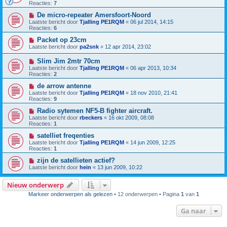
Reacties:
7
De micro-repeater Amersfoort-Noord
Laatste bericht door
Tjalling PE1RQM
«
06 jul 2014, 14:15
Reacties:
6
Packet op 23cm
Laatste bericht door
pa2snk
«
12 apr 2014, 23:02
Slim Jim 2mtr 70cm
Laatste bericht door
Tjalling PE1RQM
«
06 apr 2013, 10:34
Reacties:
2
de arrow antenne
Laatste bericht door
Tjalling PE1RQM
«
18 nov 2010, 21:41
Reacties:
9
Radio sytemen NF5-B fighter aircraft.
Laatste bericht door
rbeckers
«
16 okt 2009, 08:08
Reacties:
1
satelliet freqenties
Laatste bericht door
Tjalling PE1RQM
«
14 jun 2009, 12:25
Reacties:
1
zijn de satellieten actief?
Laatste bericht door
hein
«
13 jun 2009, 10:22
Nieuw onderwerp
Markeer onderwerpen als gelezen
• 12 onderwerpen • Pagina
1
van
1
Ga naar