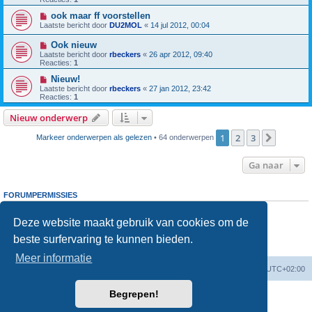
ook maar ff voorstellen
Laatste bericht door
DU2MOL
«
14 jul 2012, 00:04
Ook nieuw
Laatste bericht door
rbeckers
«
26 apr 2012, 09:40
Reacties:
1
Nieuw!
Laatste bericht door
rbeckers
«
27 jan 2012, 23:42
Reacties:
1
Nieuw onderwerp
1
2
3
Volgen
Markeer onderwerpen als gelezen
• 64 onderwerpen
Ga naar
FORUMPERMISSIES
Je
kunt niet
nieuwe berichten plaatsen in dit forum
Je
kunt niet
reageren op onderwerpen in dit forum
Deze website maakt gebruik van cookies om de
Je
kunt niet
je eigen berichten wijzigen in dit forum
beste surfervaring te kunnen bieden.
Je
kunt niet
je eigen berichten verwijderen in dit forum
Je
kunt geen
bijlagen plaatsen in dit forum
Meer informatie
Forumoverzicht
Verwijder cookies
Alle tijden zijn
UTC+02:00
Begrepen!
Powered by
phpBB
® Forum Software © phpBB Limited
Nederlandse vertaling door
phpBB.nl
.