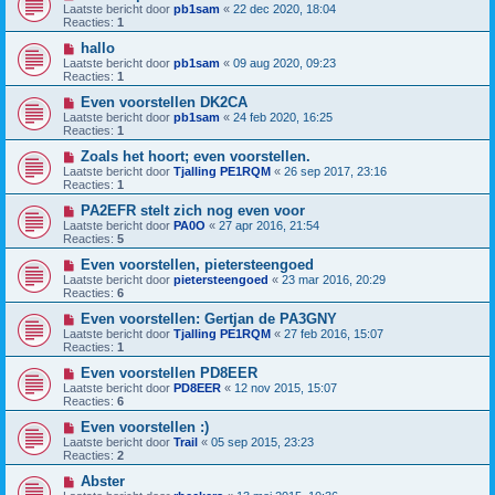
Laatste bericht door
pb1sam
«
22 dec 2020, 18:04
Reacties:
1
hallo
Laatste bericht door
pb1sam
«
09 aug 2020, 09:23
Reacties:
1
Even voorstellen DK2CA
Laatste bericht door
pb1sam
«
24 feb 2020, 16:25
Reacties:
1
Zoals het hoort; even voorstellen.
Laatste bericht door
Tjalling PE1RQM
«
26 sep 2017, 23:16
Reacties:
1
PA2EFR stelt zich nog even voor
Laatste bericht door
PA0O
«
27 apr 2016, 21:54
Reacties:
5
Even voorstellen, pietersteengoed
Laatste bericht door
pietersteengoed
«
23 mar 2016, 20:29
Reacties:
6
Even voorstellen: Gertjan de PA3GNY
Laatste bericht door
Tjalling PE1RQM
«
27 feb 2016, 15:07
Reacties:
1
Even voorstellen PD8EER
Laatste bericht door
PD8EER
«
12 nov 2015, 15:07
Reacties:
6
Even voorstellen :)
Laatste bericht door
Trail
«
05 sep 2015, 23:23
Reacties:
2
Abster