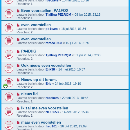
Laatste bericht door
rbeckers
«
13 mei 2015, 10:36
Reacties:
1
Even voorstellen: PA1FOX
Laatste bericht door
Tjalling PE1RQM
«
08 jan 2015, 23:13
Reacties:
1
even voorstellen
Laatste bericht door
pb1sam
«
18 jul 2014, 01:34
Reacties:
2
even voorstellen
Laatste bericht door
remco1968
«
15 jul 2014, 21:46
PA4DHG
Laatste bericht door
Tjalling PE1RQM
«
31 jan 2014, 02:36
Reacties:
2
Ook nieuw even voorstellen
Laatste bericht door
Erik38
«
14 mei 2013, 10:37
Reacties:
3
Nieuw op dit forum.
Laatste bericht door
Eric
«
24 feb 2013, 19:10
Reacties:
2
nieuw lid
Laatste bericht door
rbeckers
«
22 feb 2013, 18:48
Reacties:
1
Ik zal me even voorstellen
Laatste bericht door
NL13653
«
14 dec 2012, 15:46
Reacties:
2
maar even voorstellen
Laatste bericht door
fred101
«
26 okt 2012, 19:09
Reacties:
1