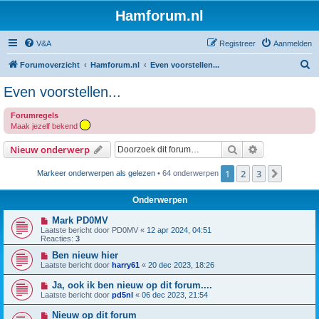
Hamforum.nl
V&A
Registreer
Aanmelden
Z
Forumoverzicht
Hamforum.nl
Even voorstellen...
o
Even voorstellen...
e
Forumregels
k
Maak jezelf bekend
Zoek
Uitgebreid z
Nieuw onderwerp
1
2
3
Volgen
Markeer onderwerpen als gelezen
• 64 onderwerpen
Onderwerpen
Mark PD0MV
Laatste bericht door
PD0MV
«
12 apr 2024, 04:51
Reacties:
3
Ben nieuw hier
Laatste bericht door
harry61
«
20 dec 2023, 18:26
Ja, ook ik ben nieuw op dit forum....
Laatste bericht door
pd5nl
«
06 dec 2023, 21:54
Nieuw op dit forum