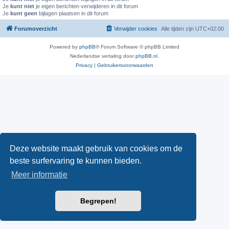
Je
kunt niet
je eigen berichten verwijderen in dit forum
Je
kunt geen
bijlagen plaatsen in dit forum
Forumoverzicht
Verwijder cookies
Alle tijden zijn
UTC+02:00
Powered by
phpBB
® Forum Software © phpBB Limited
Nederlandse vertaling door
phpBB.nl
.
Privacy
|
Gebruikersvoorwaarden
Deze website maakt gebruik van cookies om de
beste surfervaring te kunnen bieden.
Meer informatie
Begrepen!