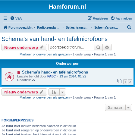
Hamforum.nl
V&A
Registreer
Aanmelden
Z
Forumoverzicht
Radio zendamateur, luisteramateur en elektronica zelfbouw
Setjes, transceivers, portofoons, ontvangers, mods, tips, etc
Schema's van hand- en tafelmicrofoons
o
Schema's van hand- en tafelmicrofoons
e
Zoek
Uitgebreid z
Nieuw onderwerp
k
Markeer onderwerpen als gelezen
• 1 onderwerp • Pagina
1
van
1
Onderwerpen
Schema's hand- en tafelmicrofoons
Laatste bericht door
PA8C
«
13 jan 2014, 01:22
Reacties:
27
1
2
Nieuw onderwerp
Markeer onderwerpen als gelezen
• 1 onderwerp • Pagina
1
van
1
Ga naar
FORUMPERMISSIES
Je
kunt niet
nieuwe berichten plaatsen in dit forum
Je
kunt niet
reageren op onderwerpen in dit forum
Je
kunt niet
je eigen berichten wijzigen in dit forum