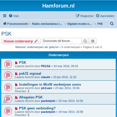
Hamforum.nl
V&A
Registreer
Aanmelden
Z
Forumoverzicht
Radio zendamateur, luisteramateur en elektronica zelfbouw
Digitale modes en morse (CW)
PSK
o
PSK
e
Zoek
Uitgebreid z
Nieuw onderwerp
k
Markeer onderwerpen als gelezen
• 9 onderwerpen • Pagina
1
van
1
Onderwerpen
PSK
Laatste bericht door
PD1SA
«
24 mar 2016, 09:20
psk31 signaal
Laatste bericht door
claude
«
10 jan 2016, 11:25
Instellingen in MixW verdwijnen soms
Laatste bericht door
pb1sam
«
23 dec 2014, 19:46
Reacties:
2
Afregelen PSK
Laatste bericht door
packetpiet
«
25 mar 2014, 10:56
PSK geen verbinding?
Laatste bericht door
packetpiet
«
19 mar 2014, 16:58
Reacties:
5