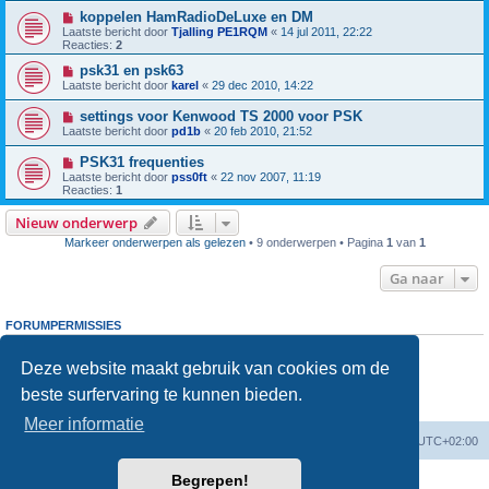
koppelen HamRadioDeLuxe en DM
Laatste bericht door
Tjalling PE1RQM
«
14 jul 2011, 22:22
Reacties:
2
psk31 en psk63
Laatste bericht door
karel
«
29 dec 2010, 14:22
settings voor Kenwood TS 2000 voor PSK
Laatste bericht door
pd1b
«
20 feb 2010, 21:52
PSK31 frequenties
Laatste bericht door
pss0ft
«
22 nov 2007, 11:19
Reacties:
1
Nieuw onderwerp
Markeer onderwerpen als gelezen
• 9 onderwerpen • Pagina
1
van
1
Ga naar
FORUMPERMISSIES
Je
kunt niet
nieuwe berichten plaatsen in dit forum
Je
kunt niet
reageren op onderwerpen in dit forum
Deze website maakt gebruik van cookies om de
Je
kunt niet
je eigen berichten wijzigen in dit forum
beste surfervaring te kunnen bieden.
Je
kunt niet
je eigen berichten verwijderen in dit forum
Je
kunt geen
bijlagen plaatsen in dit forum
Meer informatie
Forumoverzicht
Verwijder cookies
Alle tijden zijn
UTC+02:00
Begrepen!
Powered by
phpBB
® Forum Software © phpBB Limited