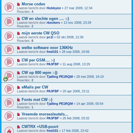
Morse codes
Laatste bericht door
Hobbyist
«
27 mar 2009, 12:34
Reacties:
4
CW en slechte ogen .... :-)
Laatste bericht door
rbeckers
«
13 nov 2008, 23:29
Reacties:
2
mijn eerste CW QSO
Laatste bericht door
pc1l
«
02 okt 2008, 12:36
Reacties:
8
welke software voor 136KHz
Laatste bericht door
fred101
«
28 sep 2008, 19:56
CW per GSM.... :-)
Laatste bericht door
PA3FBF
«
11 aug 2008, 13:29
CW op 800 wpm :-))
Laatste bericht door
Tjalling PE1RQM
«
28 mei 2008, 19:19
Reacties:
2
eMails per CW
Laatste bericht door
PA3FBF
«
20 apr 2008, 23:11
Fonts met CW :-)
Laatste bericht door
Tjalling PE1RQM
«
14 apr 2008, 00:54
Reacties:
1
Vreemde morsesleutels...
Laatste bericht door
PA3FBF
«
25 feb 2008, 03:32
CWTRX +USB-poort
Laatste bericht door
fred101
«
17 feb 2008, 23:42