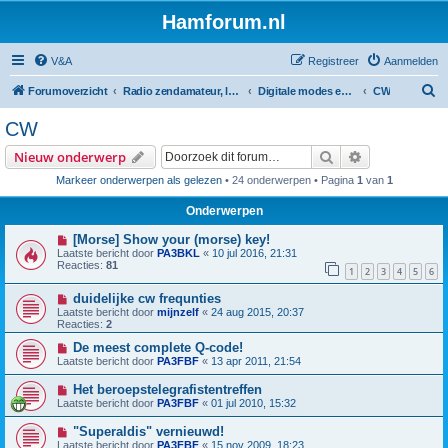
Hamforum.nl
V&A
Registreer
Aanmelden
Z
Forumoverzicht
Radio zendamateur, luisteramateur en elektronica zelfbouw
Digitale modes en morse (CW)
CW
o
CW
e
Zoek
Uitgebreid z
Nieuw onderwerp
k
Markeer onderwerpen als gelezen
• 24 onderwerpen • Pagina
1
van
1
Onderwerpen
[Morse] Show your (morse) key!
Laatste bericht door
PA3BKL
«
10 jul 2016, 21:31
Reacties:
81
1
2
3
4
5
6
duidelijke cw frequnties
Laatste bericht door
mijnzelf
«
24 aug 2015, 20:37
Reacties:
2
De meest complete Q-code!
Laatste bericht door
PA3FBF
«
13 apr 2011, 21:54
Het beroepstelegrafistentreffen
Laatste bericht door
PA3FBF
«
01 jul 2010, 15:32
"Superaldis" vernieuwd!
Laatste bericht door
PA3FBF
«
15 nov 2009, 18:23