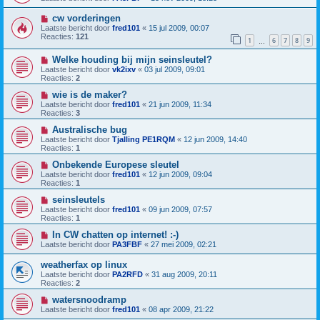
cw vorderingen
Laatste bericht door
fred101
«
15 jul 2009, 00:07
Reacties:
121
1
6
7
8
9
…
Welke houding bij mijn seinsleutel?
Laatste bericht door
vk2ixv
«
03 jul 2009, 09:01
Reacties:
2
wie is de maker?
Laatste bericht door
fred101
«
21 jun 2009, 11:34
Reacties:
3
Australische bug
Laatste bericht door
Tjalling PE1RQM
«
12 jun 2009, 14:40
Reacties:
1
Onbekende Europese sleutel
Laatste bericht door
fred101
«
12 jun 2009, 09:04
Reacties:
1
seinsleutels
Laatste bericht door
fred101
«
09 jun 2009, 07:57
Reacties:
1
In CW chatten op internet! :-)
Laatste bericht door
PA3FBF
«
27 mei 2009, 02:21
weatherfax op linux
Laatste bericht door
PA2RFD
«
31 aug 2009, 20:11
Reacties:
2
watersnoodramp
Laatste bericht door
fred101
«
08 apr 2009, 21:22