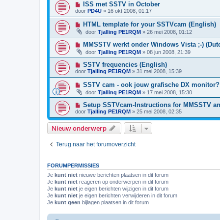
ISS met SSTV in October
door
PD4U
»
16 okt 2008, 01:17
HTML template for your SSTVcam (English)
door
Tjalling PE1RQM
»
26 mei 2008, 01:12
MMSSTV werkt onder Windows Vista ;-) (Dut
door
Tjalling PE1RQM
»
08 jun 2008, 21:39
SSTV frequencies (English)
door
Tjalling PE1RQM
»
31 mei 2008, 15:39
SSTV cam - ook jouw grafische DX monitor?
door
Tjalling PE1RQM
»
17 mei 2008, 15:30
Setup SSTVcam-Instructions for MMSSTV an
door
Tjalling PE1RQM
»
25 mei 2008, 02:35
Nieuw onderwerp
Terug naar het forumoverzicht
FORUMPERMISSIES
Je
kunt niet
nieuwe berichten plaatsen in dit forum
Je
kunt niet
reageren op onderwerpen in dit forum
Je
kunt niet
je eigen berichten wijzigen in dit forum
Je
kunt niet
je eigen berichten verwijderen in dit forum
Je
kunt geen
bijlagen plaatsen in dit forum