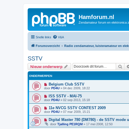
Hamforum.nl
Zendamateur forum en elektronica 
Snelle links
V&A
Forumoverzicht
Radio zendamateur, luisteramateur en ele
SSTV
Zoe
Nieuw onderwerp
ONDERWERPEN
Belgium Club SSTV
door
PD4U
»
04 dec 2009, 18:22
ISS SSTV - MAI-75
door
PD4U
»
02 sep 2013, 15:18
11e NVCG SSTV CONTEST 2009
door
PD4U
»
07 mar 2009, 15:21
Digital Master 780 (DM780) - de SSTV mode ui
door
Tjalling PE1RQM
»
17 mei 2008, 12:50