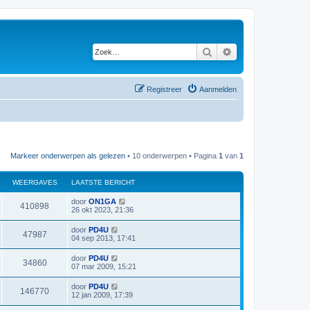
Zoek
Uitgebreid zoeken
Registreer
Aanmelden
Markeer onderwerpen als gelezen
• 10 onderwerpen • Pagina
1
van
1
WEERGAVES
LAATSTE BERICHT
L
door
ON1GA
W
410898
a
26 okt 2023, 21:36
a
e
t
L
door
PD4U
W
47987
s
a
04 sep 2013, 17:41
e
t
a
e
e
t
L
door
PD4U
r
b
W
34860
s
a
07 mar 2009, 15:21
e
e
t
a
r
g
e
e
t
i
L
door
PD4U
r
b
W
146770
s
c
a
a
12 jan 2009, 17:39
e
e
t
h
a
r
g
e
e
t