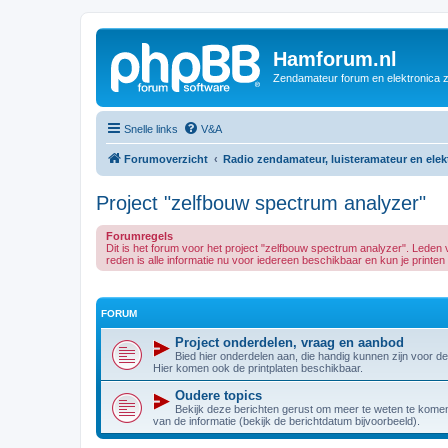
Hamforum.nl
Zendamateur forum en elektronica 
Snelle links
V&A
Forumoverzicht
Radio zendamateur, luisteramateur en ele
Project "zelfbouw spectrum analyzer"
Forumregels
Dit is het forum voor het project "zelfbouw spectrum analyzer". Led
reden is alle informatie nu voor iedereen beschikbaar en kun je printen e
FORUM
Project onderdelen, vraag en aanbod
Bied hier onderdelen aan, die handig kunnen zijn voor d
Hier komen ook de printplaten beschikbaar.
Oudere topics
Bekijk deze berichten gerust om meer te weten te komen 
van de informatie (bekijk de berichtdatum bijvoorbeeld).