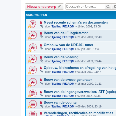
Zoe
Nieuw onderwerp
ONDERWERPEN
Meest recente schema's en documenten
door
Tjalling PE1RQM
»
16 feb 2009, 23:08
Bouw van de IF logdetector
door
Tjalling PE1RQM
»
21 dec 2010, 22:40
Ombouw van de UDT-401 tuner
door
Tjalling PE1RQM
»
07 jan 2011, 14:36
Bouw van de voeding
door
Tjalling PE1RQM
»
07 dec 2009, 23:44
Opbouw, blokschema en afregeling van het 
door
Tjalling PE1RQM
»
03 aug 2011, 11:47
Bouw van de sweep generator
door
Tjalling PE1RQM
»
15 mar 2009, 21:11
Bouw van de ingangsverzwakker/ ATT (optie)
door
Tjalling PE1RQM
»
02 jan 2012, 23:36
Bouw van de counter
door
Tjalling PE1RQM
»
08 dec 2009, 23:19
Veranderingen, rectificaties en modificaties