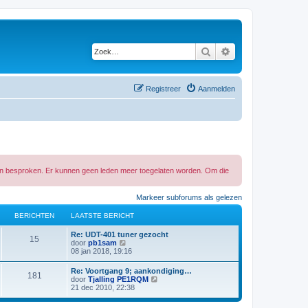
Zoek
Uitgebreid zoeken
Registreer
Aanmelden
 in besproken. Er kunnen geen leden meer toegelaten worden. Om die
Markeer subforums als gelezen
BERICHTEN
LAATSTE BERICHT
L
Re: UDT-401 tuner gezocht
B
15
a
B
door
pb1sam
a
e
08 jan 2018, 19:16
e
t
k
s
i
L
Re: Voortgang 9; aankondiging…
r
B
181
t
j
a
B
door
Tjalling PE1RQM
e
k
a
e
21 dec 2010, 22:38
i
b
l
e
t
k
e
a
s
i
r
a