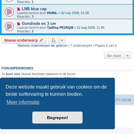
Reacties:
1
LNB blue cap
Laatste bericht door
PA9NL
«
02 sep 2008, 21:28
Reacties:
3
Gundiode en 3 cm
Laatste bericht door
Tjalling PE1RQM
«
22 aug 2008, 11:45
Reacties:
2
Nieuw onderwerp
Markeer onderwerpen als gelezen
• 7 onderwerpen • Pagina
1
van
1
Ga naar
FORUMPERMISSIES
Je
kunt niet
nieuwe berichten plaatsen in dit forum
Je
kunt niet
reageren op onderwerpen in dit forum
Je
kunt niet
je eigen berichten wijzigen in dit forum
Deze website maakt gebruik van cookies om de
Je
kunt niet
je eigen berichten verwijderen in dit forum
Je
kunt geen
bijlagen plaatsen in dit forum
beste surfervaring te kunnen bieden.
Forumoverzicht
Verwijder cookies
Alle tijden zijn
UTC+02:00
Meer informatie
Powered by
phpBB
® Forum Software © phpBB Limited
Nederlandse vertaling door
phpBB.nl
.
Begrepen!
Privacy
|
Gebruikersvoorwaarden