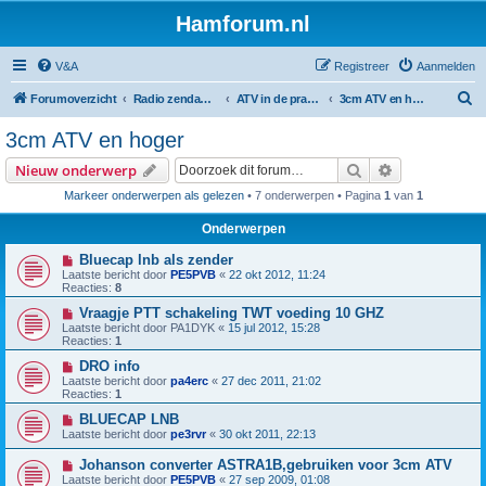
Hamforum.nl
V&A
Registreer
Aanmelden
Z
Forumoverzicht
Radio zendamateur, luisteramateur en elektronica zelfbouw
ATV in de praktijk en zelfbouw
3cm ATV en hoger
o
3cm ATV en hoger
e
Zoek
Uitgebreid z
Nieuw onderwerp
k
Markeer onderwerpen als gelezen
• 7 onderwerpen • Pagina
1
van
1
Onderwerpen
Bluecap lnb als zender
Laatste bericht door
PE5PVB
«
22 okt 2012, 11:24
Reacties:
8
Vraagje PTT schakeling TWT voeding 10 GHZ
Laatste bericht door
PA1DYK
«
15 jul 2012, 15:28
Reacties:
1
DRO info
Laatste bericht door
pa4erc
«
27 dec 2011, 21:02
Reacties:
1
BLUECAP LNB
Laatste bericht door
pe3rvr
«
30 okt 2011, 22:13
Johanson converter ASTRA1B,gebruiken voor 3cm ATV
Laatste bericht door
PE5PVB
«
27 sep 2009, 01:08