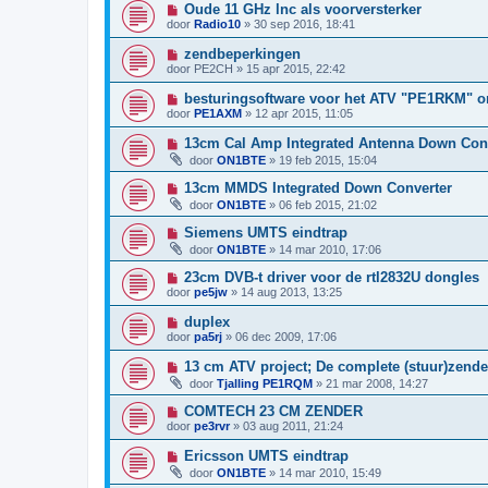
Oude 11 GHz lnc als voorversterker
door
Radio10
»
30 sep 2016, 18:41
zendbeperkingen
door
PE2CH
»
15 apr 2015, 22:42
besturingsoftware voor het ATV "PE1RKM" o
door
PE1AXM
»
12 apr 2015, 11:05
13cm Cal Amp Integrated Antenna Down Con
door
ON1BTE
»
19 feb 2015, 15:04
13cm MMDS Integrated Down Converter
door
ON1BTE
»
06 feb 2015, 21:02
Siemens UMTS eindtrap
door
ON1BTE
»
14 mar 2010, 17:06
23cm DVB-t driver voor de rtl2832U dongles
door
pe5jw
»
14 aug 2013, 13:25
duplex
door
pa5rj
»
06 dec 2009, 17:06
13 cm ATV project; De complete (stuur)zend
door
Tjalling PE1RQM
»
21 mar 2008, 14:27
COMTECH 23 CM ZENDER
door
pe3rvr
»
03 aug 2011, 21:24
Ericsson UMTS eindtrap
door
ON1BTE
»
14 mar 2010, 15:49