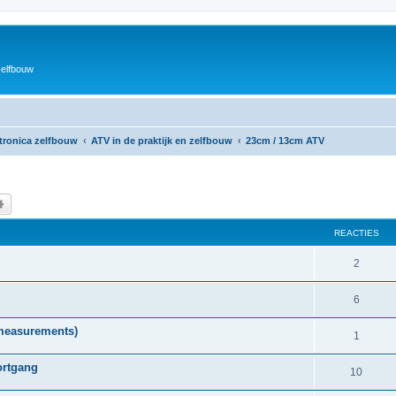
zelfbouw
ktronica zelfbouw
ATV in de praktijk en zelfbouw
23cm / 13cm ATV
k
Uitgebreid zoeken
REACTIES
R
2
e
R
6
a
e
measurements)
c
R
1
a
t
e
ortgang
c
R
10
i
a
t
e