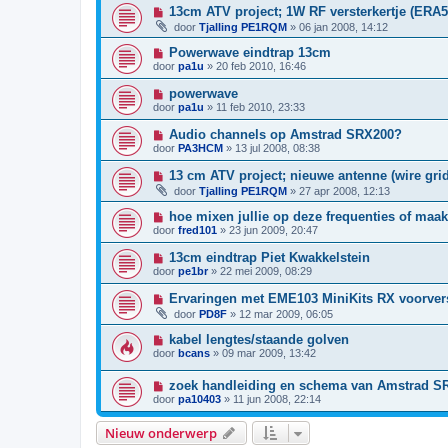
13cm ATV project; 1W RF versterkertje (ERA5
door
Tjalling PE1RQM
»
06 jan 2008, 14:12
Powerwave eindtrap 13cm
door
pa1u
»
20 feb 2010, 16:46
powerwave
door
pa1u
»
11 feb 2010, 23:33
Audio channels op Amstrad SRX200?
door
PA3HCM
»
13 jul 2008, 08:38
13 cm ATV project; nieuwe antenne (wire gri
door
Tjalling PE1RQM
»
27 apr 2008, 12:13
hoe mixen jullie op deze frequenties of maak
door
fred101
»
23 jun 2009, 20:47
13cm eindtrap Piet Kwakkelstein
door
pe1br
»
22 mei 2009, 08:29
Ervaringen met EME103 MiniKits RX voorvers
door
PD8F
»
12 mar 2009, 06:05
kabel lengtes/staande golven
door
bcans
»
09 mar 2009, 13:42
zoek handleiding en schema van Amstrad S
door
pa10403
»
11 jun 2008, 22:14
Nieuw onderwerp