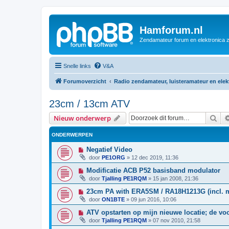
Hamforum.nl
Zendamateur forum en elektronica 
Snelle links
V&A
Forumoverzicht
Radio zendamateur, luisteramateur en ele
23cm / 13cm ATV
Zoe
Nieuw onderwerp
ONDERWERPEN
Negatief Video
door
PE1ORG
»
12 dec 2019, 11:36
Modificatie ACB P52 basisband modulator
door
Tjalling PE1RQM
»
15 jan 2008, 21:36
23cm PA with ERA5SM / RA18H1213G (incl. 
door
ON1BTE
»
09 jun 2016, 10:06
ATV opstarten op mijn nieuwe locatie; de vo
door
Tjalling PE1RQM
»
07 nov 2010, 21:58