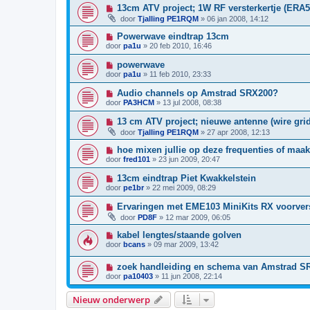
13cm ATV project; 1W RF versterkertje (ERA5
door
Tjalling PE1RQM
»
06 jan 2008, 14:12
Powerwave eindtrap 13cm
door
pa1u
»
20 feb 2010, 16:46
powerwave
door
pa1u
»
11 feb 2010, 23:33
Audio channels op Amstrad SRX200?
door
PA3HCM
»
13 jul 2008, 08:38
13 cm ATV project; nieuwe antenne (wire gri
door
Tjalling PE1RQM
»
27 apr 2008, 12:13
hoe mixen jullie op deze frequenties of maak
door
fred101
»
23 jun 2009, 20:47
13cm eindtrap Piet Kwakkelstein
door
pe1br
»
22 mei 2009, 08:29
Ervaringen met EME103 MiniKits RX voorvers
door
PD8F
»
12 mar 2009, 06:05
kabel lengtes/staande golven
door
bcans
»
09 mar 2009, 13:42
zoek handleiding en schema van Amstrad S
door
pa10403
»
11 jun 2008, 22:14
Nieuw onderwerp