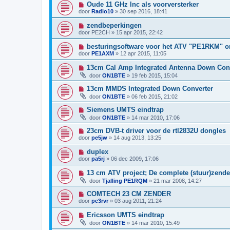
Oude 11 GHz lnc als voorversterker
door
Radio10
»
30 sep 2016, 18:41
zendbeperkingen
door
PE2CH
»
15 apr 2015, 22:42
besturingsoftware voor het ATV "PE1RKM" o
door
PE1AXM
»
12 apr 2015, 11:05
13cm Cal Amp Integrated Antenna Down Con
door
ON1BTE
»
19 feb 2015, 15:04
13cm MMDS Integrated Down Converter
door
ON1BTE
»
06 feb 2015, 21:02
Siemens UMTS eindtrap
door
ON1BTE
»
14 mar 2010, 17:06
23cm DVB-t driver voor de rtl2832U dongles
door
pe5jw
»
14 aug 2013, 13:25
duplex
door
pa5rj
»
06 dec 2009, 17:06
13 cm ATV project; De complete (stuur)zend
door
Tjalling PE1RQM
»
21 mar 2008, 14:27
COMTECH 23 CM ZENDER
door
pe3rvr
»
03 aug 2011, 21:24
Ericsson UMTS eindtrap
door
ON1BTE
»
14 mar 2010, 15:49