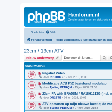
Hamforum.nl
Zendamateur forum en elektronica 
Snelle links
V&A
Forumoverzicht
Radio zendamateur, luisteramateur en ele
23cm / 13cm ATV
Zoe
Nieuw onderwerp
ONDERWERPEN
Negatief Video
door
PE1ORG
»
12 dec 2019, 11:36
Modificatie ACB P52 basisband modulator
door
Tjalling PE1RQM
»
15 jan 2008, 21:36
23cm PA with ERA5SM / RA18H1213G (incl. 
door
ON1BTE
»
09 jun 2016, 10:06
ATV opstarten op mijn nieuwe locatie; de vo
door
Tjalling PE1RQM
»
07 nov 2010, 21:58