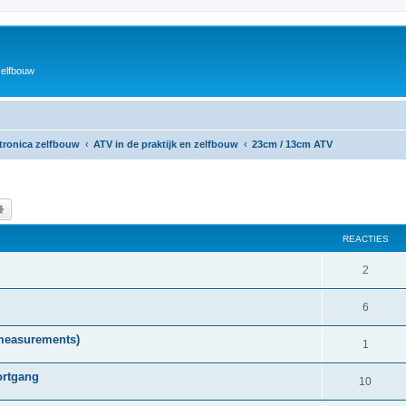
zelfbouw
ktronica zelfbouw
ATV in de praktijk en zelfbouw
23cm / 13cm ATV
k
Uitgebreid zoeken
REACTIES
R
2
e
R
6
a
e
measurements)
c
R
1
a
t
e
ortgang
c
R
10
i
a
t
e