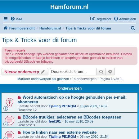
Hamforum.nl
V&A
Registreer
Aanmelden
Z
Forumoverzicht
Hamforum.nl
Tips & Tricks voor dit forum
o
Tips & Tricks voor dit forum
e
Forumregels
k
Hier kunnen handige tips worden geplaatst om dit forum optimaal te benutten. Ontdek
de mogelijkheden en laat je berichten er uitspringen door gebruik te maken van
bijvoorbeeld BBcode en bijlagen.
Zoek
Uitgebreid z
Nieuw onderwerp
Markeer onderwerpen als gelezen
• 14 onderwerpen • Pagina
1
van
1
Onderwerpen
Word automatisch op de hoogte gehouden per e-mail:
abonneren
Laatste bericht door
Tjalling PE1RQM
«
16 jan 2009, 14:57
Reacties:
12
BBcode truukjes: selecteren en BBcodes toepassen
Laatste bericht door
fred101
«
16 nov 2010, 20:59
Reacties:
3
Hoe te linken naar een externe website
Laatste bericht door
Tjalling PE1RQM
«
05 nov 2010, 21:54