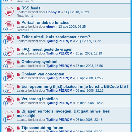
Reacties:
1
RSS feeds!
Laatste bericht door
Hobbyist
«
11 jul 2010, 18:29
Reacties:
1
Portaal: ondek de functies
Laatste bericht door
elmer
«
13 aug 2009, 08:25
Reacties:
1
Zelfde uiterlijk als zendamateur.com?
Laatste bericht door
Tjalling PE1RQM
«
29 jul 2009, 14:22
FAQ: meest gestelde vragen
Laatste bericht door
Tjalling PE1RQM
«
18 jan 2009, 12:19
Onderwerpsymbool
Laatste bericht door
Tjalling PE1RQM
«
17 mei 2008, 15:56
Opslaan van concepten
Laatste bericht door
Tjalling PE1RQM
«
03 apr 2008, 17:55
Een opsomming (lijst) plaatsen in je bericht: BBCode LIST
Laatste bericht door
Tjalling PE1RQM
«
05 mar 2008, 22:13
Verjaardag instellen
Laatste bericht door
Tjalling PE1RQM
«
05 mar 2008, 20:38
Bijlagen en foto's invoegen. Dat gaat nu wel heel
makkelijk!
Laatste bericht door
Tjalling PE1RQM
«
06 feb 2008, 23:48
Tijdsaanduiding forum
Laatste bericht door
Tjalling PE1RQM
«
04 feb 2008, 03:02