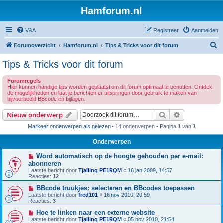
Hamforum.nl
V&A
Registreer
Aanmelden
Z
Forumoverzicht
Hamforum.nl
Tips & Tricks voor dit forum
o
Tips & Tricks voor dit forum
e
Forumregels
k
Hier kunnen handige tips worden geplaatst om dit forum optimaal te benutten. Ontdek
de mogelijkheden en laat je berichten er uitspringen door gebruik te maken van
bijvoorbeeld BBcode en bijlagen.
Zoek
Uitgebreid z
Nieuw onderwerp
Markeer onderwerpen als gelezen
• 14 onderwerpen • Pagina
1
van
1
Onderwerpen
Word automatisch op de hoogte gehouden per e-mail:
abonneren
Laatste bericht door
Tjalling PE1RQM
«
16 jan 2009, 14:57
Reacties:
12
BBcode truukjes: selecteren en BBcodes toepassen
Laatste bericht door
fred101
«
16 nov 2010, 20:59
Reacties:
3
Hoe te linken naar een externe website
Laatste bericht door
Tjalling PE1RQM
«
05 nov 2010, 21:54