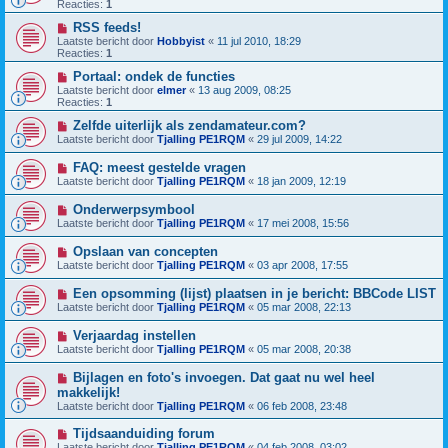
Reacties:
1
RSS feeds!
Laatste bericht door
Hobbyist
«
11 jul 2010, 18:29
Reacties:
1
Portaal: ondek de functies
Laatste bericht door
elmer
«
13 aug 2009, 08:25
Reacties:
1
Zelfde uiterlijk als zendamateur.com?
Laatste bericht door
Tjalling PE1RQM
«
29 jul 2009, 14:22
FAQ: meest gestelde vragen
Laatste bericht door
Tjalling PE1RQM
«
18 jan 2009, 12:19
Onderwerpsymbool
Laatste bericht door
Tjalling PE1RQM
«
17 mei 2008, 15:56
Opslaan van concepten
Laatste bericht door
Tjalling PE1RQM
«
03 apr 2008, 17:55
Een opsomming (lijst) plaatsen in je bericht: BBCode LIST
Laatste bericht door
Tjalling PE1RQM
«
05 mar 2008, 22:13
Verjaardag instellen
Laatste bericht door
Tjalling PE1RQM
«
05 mar 2008, 20:38
Bijlagen en foto's invoegen. Dat gaat nu wel heel
makkelijk!
Laatste bericht door
Tjalling PE1RQM
«
06 feb 2008, 23:48
Tijdsaanduiding forum
Laatste bericht door
Tjalling PE1RQM
«
04 feb 2008, 03:02