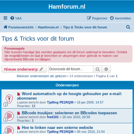
Hamforum.nl
V&A
Registreer
Aanmelden
Z
Forumoverzicht
Hamforum.nl
Tips & Tricks voor dit forum
o
Tips & Tricks voor dit forum
e
Forumregels
k
Hier kunnen handige tips worden geplaatst om dit forum optimaal te benutten. Ontdek
de mogelijkheden en laat je berichten er uitspringen door gebruik te maken van
bijvoorbeeld BBcode en bijlagen.
Zoek
Uitgebreid z
Nieuw onderwerp
Markeer onderwerpen als gelezen
• 14 onderwerpen • Pagina
1
van
1
Onderwerpen
Word automatisch op de hoogte gehouden per e-mail:
abonneren
Laatste bericht door
Tjalling PE1RQM
«
16 jan 2009, 14:57
Reacties:
12
BBcode truukjes: selecteren en BBcodes toepassen
Laatste bericht door
fred101
«
16 nov 2010, 20:59
Reacties:
3
Hoe te linken naar een externe website
Laatste bericht door
Tjalling PE1RQM
«
05 nov 2010, 21:54