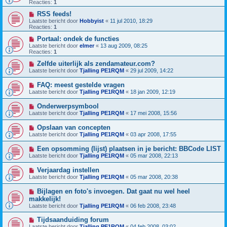
Reacties:
1
RSS feeds!
Laatste bericht door
Hobbyist
«
11 jul 2010, 18:29
Reacties:
1
Portaal: ondek de functies
Laatste bericht door
elmer
«
13 aug 2009, 08:25
Reacties:
1
Zelfde uiterlijk als zendamateur.com?
Laatste bericht door
Tjalling PE1RQM
«
29 jul 2009, 14:22
FAQ: meest gestelde vragen
Laatste bericht door
Tjalling PE1RQM
«
18 jan 2009, 12:19
Onderwerpsymbool
Laatste bericht door
Tjalling PE1RQM
«
17 mei 2008, 15:56
Opslaan van concepten
Laatste bericht door
Tjalling PE1RQM
«
03 apr 2008, 17:55
Een opsomming (lijst) plaatsen in je bericht: BBCode LIST
Laatste bericht door
Tjalling PE1RQM
«
05 mar 2008, 22:13
Verjaardag instellen
Laatste bericht door
Tjalling PE1RQM
«
05 mar 2008, 20:38
Bijlagen en foto's invoegen. Dat gaat nu wel heel
makkelijk!
Laatste bericht door
Tjalling PE1RQM
«
06 feb 2008, 23:48
Tijdsaanduiding forum
Laatste bericht door
Tjalling PE1RQM
«
04 feb 2008, 03:02