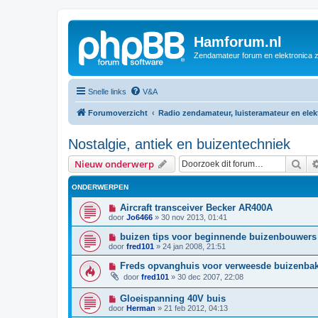
Hamforum.nl
Zendamateur forum en elektronica 
Snelle links
V&A
Forumoverzicht
Radio zendamateur, luisteramateur en ele
Nostalgie, antiek en buizentechniek
Zoe
Nieuw onderwerp
ONDERWERPEN
Aircraft transceiver Becker AR400A
door
Jo6466
»
30 nov 2013, 01:41
buizen tips voor beginnende buizenbouwers
door
fred101
»
24 jan 2008, 21:51
Freds opvanghuis voor verweesde buizenba
door
fred101
»
30 dec 2007, 22:08
Gloeispanning 40V buis
door
Herman
»
21 feb 2012, 04:13