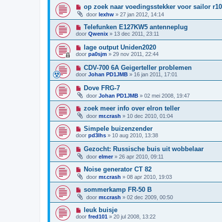
op zoek naar voedingsstekker voor sailor r1
door
lexhw
»
27 jan 2012, 14:14
Telefunken E127KW5 antenneplug
door
Qwenix
»
13 dec 2011, 23:11
lage output Uniden2020
door
pa0sjm
»
29 nov 2011, 22:44
CDV-700 6A Geigerteller problemen
door
Johan PD1JMB
»
16 jan 2011, 17:01
Dove FRG-7
door
Johan PD1JMB
»
02 mei 2008, 19:47
zoek meer info over elron teller
door
mr.crash
»
10 dec 2010, 01:04
Simpele buizenzender
door
pd3lhs
»
10 aug 2010, 13:38
Gezocht: Russische buis uit wobbelaar
door
elmer
»
26 apr 2010, 09:11
Noise generator CT 82
door
mr.crash
»
08 apr 2010, 19:03
sommerkamp FR-50 B
door
mr.crash
»
02 dec 2009, 00:50
leuk buisje
door
fred101
»
20 jul 2008, 13:22