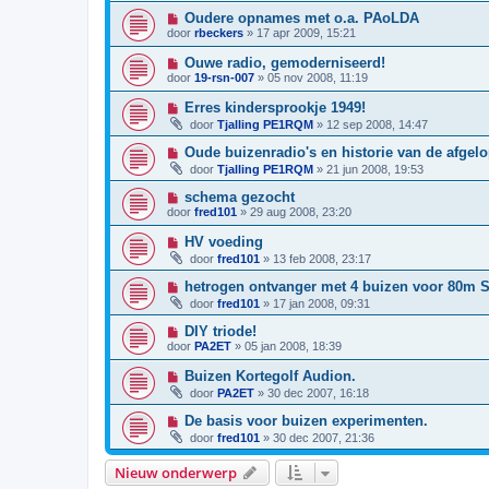
Oudere opnames met o.a. PAoLDA
door
rbeckers
»
17 apr 2009, 15:21
Ouwe radio, gemoderniseerd!
door
19-rsn-007
»
05 nov 2008, 11:19
Erres kindersprookje 1949!
door
Tjalling PE1RQM
»
12 sep 2008, 14:47
Oude buizenradio's en historie van de afgel
door
Tjalling PE1RQM
»
21 jun 2008, 19:53
schema gezocht
door
fred101
»
29 aug 2008, 23:20
HV voeding
door
fred101
»
13 feb 2008, 23:17
hetrogen ontvanger met 4 buizen voor 80m 
door
fred101
»
17 jan 2008, 09:31
DIY triode!
door
PA2ET
»
05 jan 2008, 18:39
Buizen Kortegolf Audion.
door
PA2ET
»
30 dec 2007, 16:18
De basis voor buizen experimenten.
door
fred101
»
30 dec 2007, 21:36
Nieuw onderwerp