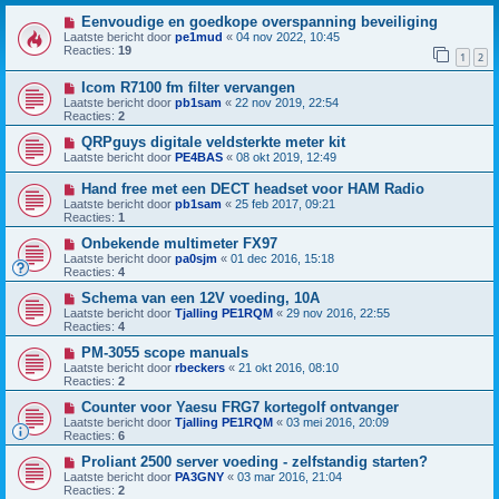
Eenvoudige en goedkope overspanning beveiliging
Laatste bericht door
pe1mud
«
04 nov 2022, 10:45
Reacties:
19
1
2
Icom R7100 fm filter vervangen
Laatste bericht door
pb1sam
«
22 nov 2019, 22:54
Reacties:
2
QRPguys digitale veldsterkte meter kit
Laatste bericht door
PE4BAS
«
08 okt 2019, 12:49
Hand free met een DECT headset voor HAM Radio
Laatste bericht door
pb1sam
«
25 feb 2017, 09:21
Reacties:
1
Onbekende multimeter FX97
Laatste bericht door
pa0sjm
«
01 dec 2016, 15:18
Reacties:
4
Schema van een 12V voeding, 10A
Laatste bericht door
Tjalling PE1RQM
«
29 nov 2016, 22:55
Reacties:
4
PM-3055 scope manuals
Laatste bericht door
rbeckers
«
21 okt 2016, 08:10
Reacties:
2
Counter voor Yaesu FRG7 kortegolf ontvanger
Laatste bericht door
Tjalling PE1RQM
«
03 mei 2016, 20:09
Reacties:
6
Proliant 2500 server voeding - zelfstandig starten?
Laatste bericht door
PA3GNY
«
03 mar 2016, 21:04
Reacties:
2