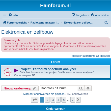
Hamforum.nl
V&A
Registreer
Aanmelden
Z
Forumoverzicht
Radio zendamateur, luisteramateur en elektronica zelfbouw
Elektronica en zelfbouw
o
Elektronica en zelfbouw
e
Forumregels
k
Plaats hier je bouwsels. Gebruik gerust de bijlagenfunctie van dit forum om
bijvoorbeeld foto's en schema's toe te voegen. ATV (amateur televisie) bouwprojecten
kun je beter in het ATV subforum plaatsen.
Markeer subforums als gelezen
Forum
Project "zelfbouw spectrum analyzer"
Dit is het forum voor het project "zelfbouw spectrum analyzer".
Onderwerpen:
58
Zoek
Uitgebreid z
Nieuw onderwerp
Markeer onderwerpen als gelezen
• 152 onderwerpen
Pagina
1
van
7
1
2
3
4
5
7
Volgende
…
Onderwerpen