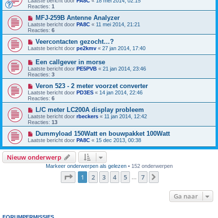
Laatste bericht door
PA8C
«
18 mei 2014, 02:15
Reacties:
1
MFJ-259B Antenne Analyzer
Laatste bericht door
PA8C
«
11 mei 2014, 21:21
Reacties:
6
Veercontacten gezocht…?
Laatste bericht door
pe2kmv
«
27 jan 2014, 17:40
Een callgever in morse
Laatste bericht door
PE5PVB
«
21 jan 2014, 23:46
Reacties:
3
Veron 523 - 2 meter voorzet converter
Laatste bericht door
PD3ES
«
14 jan 2014, 22:46
Reacties:
6
L/C meter LC200A display probleem
Laatste bericht door
rbeckers
«
11 jan 2014, 12:42
Reacties:
13
Dummyload 150Watt en bouwpakket 100Watt
Laatste bericht door
PA8C
«
15 dec 2013, 00:38
Nieuw onderwerp
Markeer onderwerpen als gelezen
• 152 onderwerpen
Pagina
1
van
7
1
2
3
4
5
7
Volgende
…
Ga naar
FORUMPERMISSIES