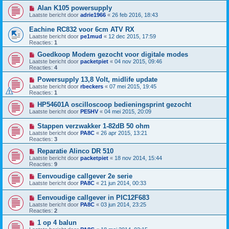
Alan K105 powersupply
Laatste bericht door
adrie1966
«
26 feb 2016, 18:43
Eachine RC832 voor 6cm ATV RX
Laatste bericht door
pe1mud
«
12 dec 2015, 17:59
Reacties:
1
Goedkoop Modem gezocht voor digitale modes
Laatste bericht door
packetpiet
«
04 nov 2015, 09:46
Reacties:
4
Powersupply 13,8 Volt, midlife update
Laatste bericht door
rbeckers
«
07 mei 2015, 19:45
Reacties:
1
HP54601A oscilloscoop bedieningsprint gezocht
Laatste bericht door
PE5HV
«
04 mei 2015, 20:09
Stappen verzwakker 1-82dB 50 ohm
Laatste bericht door
PA8C
«
26 apr 2015, 13:21
Reacties:
3
Reparatie Alinco DR 510
Laatste bericht door
packetpiet
«
18 nov 2014, 15:44
Reacties:
9
Eenvoudige callgever 2e serie
Laatste bericht door
PA8C
«
21 jun 2014, 00:33
Eenvoudige callgever in PIC12F683
Laatste bericht door
PA8C
«
03 jun 2014, 23:25
Reacties:
2
1 op 4 balun