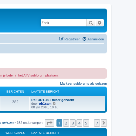
Zoek
Uitgebreid zoeken
Registreer
Aanmelden
n je beter in het ATV subforum plaatsen.
Markeer subforums als gelezen
BERICHTEN
LAATSTE BERICHT
L
Re: UDT-401 tuner gezocht
B
382
a
B
door
pb1sam
a
e
08 jan 2018, 19:16
e
t
k
s
i
r
t
j
e
k
Pagina
1
van
7
1
2
3
4
5
7
Volgende
s gelezen
• 152 onderwerpen
…
i
b
l
e
a
r
a
WEERGAVES
c
LAATSTE BERICHT
i
t