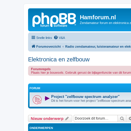
Hamforum.nl
Zendamateur forum en elektronica 
Snelle links
V&A
Forumoverzicht
Radio zendamateur, luisteramateur en ele
Elektronica en zelfbouw
Forumregels
Plaats hier je bouwsels. Gebruik gerust de bijlagenfunctie van dit for
FORUM
Project "zelfbouw spectrum analyzer"
Dit is het forum voor het project "zelfbouw spectrum ana
Zoe
Nieuw onderwerp
ONDERWERPEN