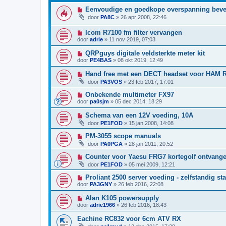
Eenvoudige en goedkope overspanning bevei
door
PA8C
»
26 apr 2008, 22:46
Icom R7100 fm filter vervangen
door
adrie
»
11 nov 2019, 07:03
QRPguys digitale veldsterkte meter kit
door
PE4BAS
»
08 okt 2019, 12:49
Hand free met een DECT headset voor HAM 
door
PA3VOS
»
23 feb 2017, 17:01
Onbekende multimeter FX97
door
pa0sjm
»
05 dec 2014, 18:29
Schema van een 12V voeding, 10A
door
PE1FOD
»
15 jan 2008, 14:08
PM-3055 scope manuals
door
PA0PGA
»
28 jan 2011, 20:52
Counter voor Yaesu FRG7 kortegolf ontvange
door
PE1FOD
»
05 mei 2009, 12:21
Proliant 2500 server voeding - zelfstandig st
door
PA3GNY
»
26 feb 2016, 22:08
Alan K105 powersupply
door
adrie1966
»
26 feb 2016, 18:43
Eachine RC832 voor 6cm ATV RX