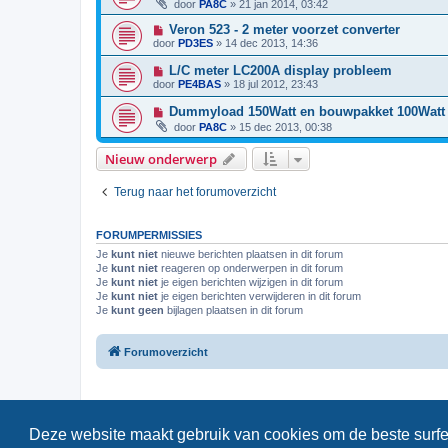
door
PA8C
»
21 jan 2014, 03:42
Veron 523 - 2 meter voorzet converter
door
PD3ES
»
14 dec 2013, 14:36
L/C meter LC200A display probleem
door
PE4BAS
»
18 jul 2012, 23:43
Dummyload 150Watt en bouwpakket 100Watt
door
PA8C
»
15 dec 2013, 00:38
Nieuw onderwerp
Terug naar het forumoverzicht
FORUMPERMISSIES
Je
kunt niet
nieuwe berichten plaatsen in dit forum
Je
kunt niet
reageren op onderwerpen in dit forum
Je
kunt niet
je eigen berichten wijzigen in dit forum
Je
kunt niet
je eigen berichten verwijderen in dit forum
Je
kunt geen
bijlagen plaatsen in dit forum
Forumoverzicht
Deze website maakt gebruik van cookies om de beste surfe