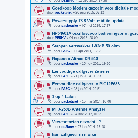
door
pe1mud
»
12 dec 2015, 17:38
Goedkoop Modem gezocht voor digitale mo
door
packetpiet
»
20 aug 2015, 07:12
Powersupply 13,8 Volt, midlife update
door
packetpiet
»
07 mei 2015, 17:37
HP54601A oscilloscoop bedieningsprint gez
door
PE5HV
»
04 mei 2015, 20:09
Stappen verzwakker 1-82dB 50 ohm
door
PA8C
»
14 apr 2011, 15:33
Reparatie Alinco DR 510
door
packetpiet
»
25 nov 2011, 19:16
Eenvoudige callgever 2e serie
door
PA8C
»
21 jun 2014, 00:33
Eenvoudige callgever in PIC12F683
door
PA8C
»
03 jun 2014, 20:51
1 op 4 balun
door
packetpiet
»
15 mar 2014, 10:06
MFJ-259B Antenne Analyzer
door
PA8C
»
04 nov 2012, 01:29
Veercontacten gezocht…?
door
pe2kmv
»
27 jan 2014, 17:40
Een callgever in morse