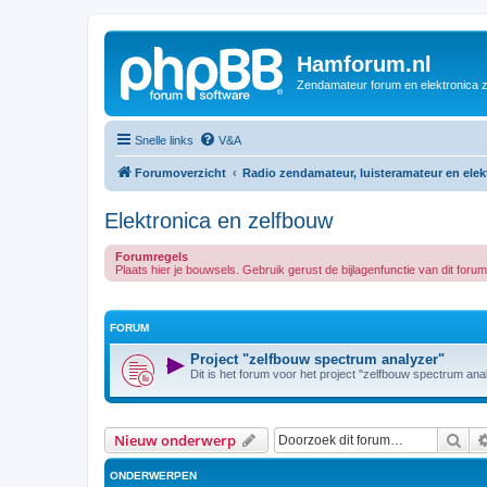
Hamforum.nl
Zendamateur forum en elektronica 
Snelle links
V&A
Forumoverzicht
Radio zendamateur, luisteramateur en ele
Elektronica en zelfbouw
Forumregels
Plaats hier je bouwsels. Gebruik gerust de bijlagenfunctie van dit for
FORUM
Project "zelfbouw spectrum analyzer"
Dit is het forum voor het project "zelfbouw spectrum ana
Zoe
Nieuw onderwerp
ONDERWERPEN