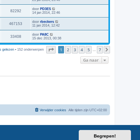
a
e
e
t
h
e
a
r
g
e
e
t
t
i
v
L
door
PD3ES
r
b
W
82292
s
s
c
a
a
14 jan 2014, 22:46
e
e
t
h
e
a
r
g
e
e
t
t
i
v
L
door
rbeckers
r
b
W
467153
s
s
c
a
a
11 jan 2014, 12:42
e
e
t
h
e
a
r
g
e
e
t
t
i
v
L
door
PA8C
r
b
W
33408
s
s
c
a
a
15 dec 2013, 00:38
e
e
t
h
e
a
r
g
e
e
t
t
i
v
r
b
Pagina
1
van
7
1
2
3
4
5
7
s
Volgende
s gelezen
• 152 onderwerpen
s
c
…
a
e
e
t
h
e
r
g
e
t
i
v
Ga naar
r
b
s
c
a
e
h
e
r
g
t
i
v
s
c
a
h
e
t
v
s
e
s
Verwijder cookies
Alle tijden zijn
UTC+02:00
Begrepen!