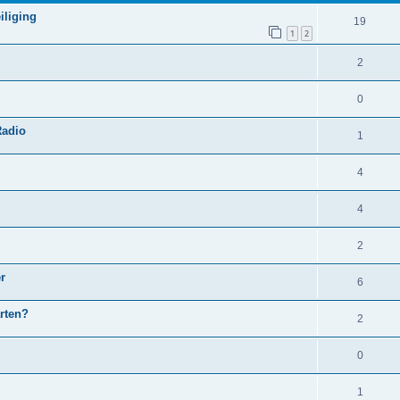
w
liging
R
19
1
2
e
e
r
R
2
a
p
e
c
R
0
e
a
t
e
Radio
n
c
R
1
i
a
t
e
e
c
R
4
i
a
s
t
e
e
c
R
4
i
a
s
t
e
e
c
R
2
i
a
s
t
e
e
r
c
R
6
i
a
s
t
e
e
arten?
c
R
2
i
a
s
t
e
e
c
R
0
i
a
s
t
e
e
c
R
1
i