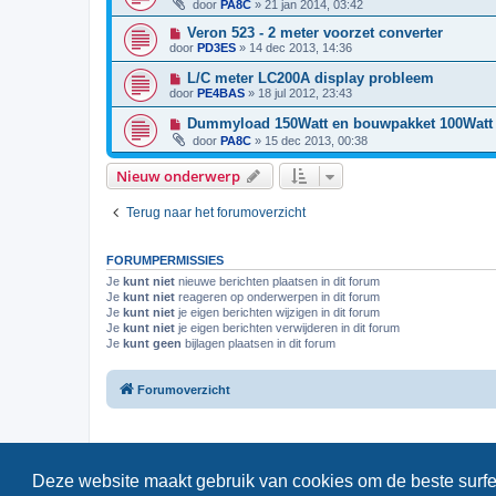
door
PA8C
»
21 jan 2014, 03:42
Veron 523 - 2 meter voorzet converter
door
PD3ES
»
14 dec 2013, 14:36
L/C meter LC200A display probleem
door
PE4BAS
»
18 jul 2012, 23:43
Dummyload 150Watt en bouwpakket 100Watt
door
PA8C
»
15 dec 2013, 00:38
Nieuw onderwerp
Terug naar het forumoverzicht
FORUMPERMISSIES
Je
kunt niet
nieuwe berichten plaatsen in dit forum
Je
kunt niet
reageren op onderwerpen in dit forum
Je
kunt niet
je eigen berichten wijzigen in dit forum
Je
kunt niet
je eigen berichten verwijderen in dit forum
Je
kunt geen
bijlagen plaatsen in dit forum
Forumoverzicht
Deze website maakt gebruik van cookies om de beste surfe