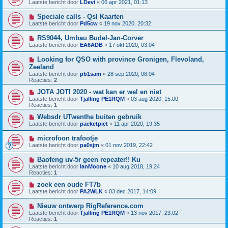
Laatste bericht door
LDevi
«
06 apr 2021, 01:13
Speciale calls - Qsl Kaarten
Laatste bericht door
Pd5cw
«
19 nov 2020, 20:32
RS9044, Umbau Budel-Jan-Corver
Laatste bericht door
EA6ADB
«
17 okt 2020, 03:04
Looking for QSO with province Gronigen, Flevoland,
Zeeland
Laatste bericht door
pb1sam
«
28 sep 2020, 08:04
Reacties:
2
JOTA JOTI 2020 - wat kan er wel en niet
Laatste bericht door
Tjalling PE1RQM
«
03 aug 2020, 15:00
Reacties:
1
Websdr UTwenthe buiten gebruik
Laatste bericht door
packetpiet
«
11 apr 2020, 19:35
microfoon trafootje
Laatste bericht door
pa0sjm
«
01 nov 2019, 22:42
Baofeng uv-5r geen repeater!! Ku
Laatste bericht door
IanMoone
«
10 aug 2018, 19:24
Reacties:
1
zoek een oude FT7b
Laatste bericht door
PA2WLK
«
03 dec 2017, 14:09
Nieuw ontwerp RigReference.com
Laatste bericht door
Tjalling PE1RQM
«
13 nov 2017, 23:02
Reacties:
1