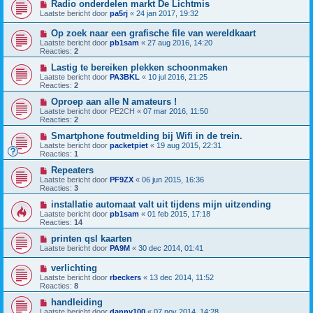
Radio onderdelen markt De Lichtmis
Laatste bericht door
pa5rj
«
24 jan 2017, 19:32
Op zoek naar een grafische file van wereldkaart
Laatste bericht door
pb1sam
«
27 aug 2016, 14:20
Reacties:
2
Lastig te bereiken plekken schoonmaken
Laatste bericht door
PA3BKL
«
10 jul 2016, 21:25
Reacties:
2
Oproep aan alle N amateurs !
Laatste bericht door
PE2CH
«
07 mar 2016, 11:50
Reacties:
2
Smartphone foutmelding bij Wifi in de trein.
Laatste bericht door
packetpiet
«
19 aug 2015, 22:31
Reacties:
1
Repeaters
Laatste bericht door
PF9ZX
«
06 jun 2015, 16:36
Reacties:
3
installatie automaat valt uit tijdens mijn uitzending
Laatste bericht door
pb1sam
«
01 feb 2015, 17:18
Reacties:
14
printen qsl kaarten
Laatste bericht door
PA9M
«
30 dec 2014, 01:41
verlichting
Laatste bericht door
rbeckers
«
13 dec 2014, 11:52
Reacties:
8
handleiding
Laatste bericht door
danny100
«
07 nov 2014, 14:28