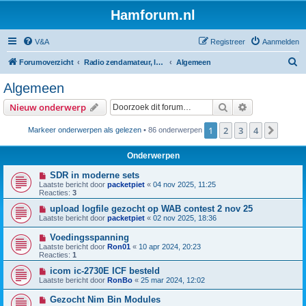
Hamforum.nl
V&A
Registreer
Aanmelden
Z
Forumoverzicht
Radio zendamateur, luisteramateur en elektronica zelfbouw
Algemeen
o
Algemeen
e
Zoek
Uitgebreid z
Nieuw onderwerp
k
1
2
3
4
Volge
Markeer onderwerpen als gelezen
• 86 onderwerpen
Onderwerpen
SDR in moderne sets
Laatste bericht door
packetpiet
«
04 nov 2025, 11:25
Reacties:
3
upload logfile gezocht op WAB contest 2 nov 25
Laatste bericht door
packetpiet
«
02 nov 2025, 18:36
Voedingsspanning
Laatste bericht door
Ron01
«
10 apr 2024, 20:23
Reacties:
1
icom ic-2730E ICF besteld
Laatste bericht door
RonBo
«
25 mar 2024, 12:02
Gezocht Nim Bin Modules