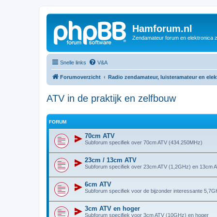
Hamforum.nl
Zendamateur forum en elektronica 
Snelle links
V&A
Forumoverzicht
Radio zendamateur, luisteramateur en ele
ATV in de praktijk en zelfbouw
FORUM
70cm ATV
Subforum specifiek over 70cm ATV (434.250MHz)
23cm / 13cm ATV
Subforum specifiek over 23cm ATV (1,2GHz) en 13cm 
6cm ATV
Subforum specifiek voor de bijzonder interessante 5,7
3cm ATV en hoger
Subforum specifiek voor 3cm ATV (10GHz) en hoger