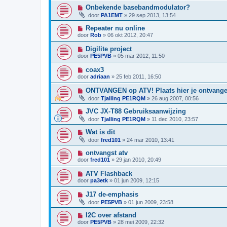
Onbekende basebandmodulator?
door
PA1EMT
»
29 sep 2013, 13:54
Repeater nu online
door
Rob
»
06 okt 2012, 20:47
Digilite project
door
PE5PVB
»
05 mar 2012, 11:50
coax3
door
adriaan
»
25 feb 2011, 16:50
ONTVANGEN op ATV! Plaats hier je ontvange
door
Tjalling PE1RQM
»
26 aug 2007, 00:56
JVC JX-T88 Gebruiksaanwijzing
door
Tjalling PE1RQM
»
11 dec 2010, 23:57
Wat is dit
door
fred101
»
24 mar 2010, 13:41
ontvangst atv
door
fred101
»
29 jan 2010, 20:49
ATV Flashback
door
pa3etk
»
01 jun 2009, 12:15
J17 de-emphasis
door
PE5PVB
»
01 jun 2009, 23:58
I2C over afstand
door
PE5PVB
»
28 mei 2009, 22:32