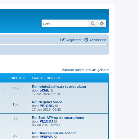
Zoek
Uitgebreid zoeken
Registreer
Aanmelden
Markeer subforums als gelezen
BERICHTEN
LAATSTE BERICHT
L
Re: rohde&schwarz tv modulator
B
244
a
B
door
pf3db
a
e
17 okt 2024, 09:10
e
t
k
s
i
L
Re: Negatief Video
B
157
r
t
j
a
B
door
PE1ORG
e
k
a
e
17 dec 2019, 09:42
e
i
b
l
t
k
e
a
s
i
L
Re: 6cm-ATV op de smartphone
B
22
r
r
a
c
t
j
a
B
door
PE1ODJ
i
t
e
k
a
e
06 jan 2018, 02:00
e
c
s
i
b
l
h
t
k
h
t
e
a
s
i
L
Re: Bluecap lnb als zender
B
t
e
23
r
r
a
c
t
j
t
a
B
door
PE5PVB
b
i
t