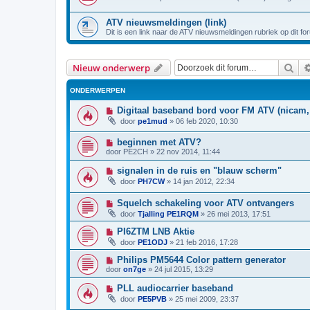
ATV nieuwsmeldingen (link)
Dit is een link naar de ATV nieuwsmeldingen rubriek op dit fo
Zoe
Nieuw onderwerp
ONDERWERPEN
Digitaal baseband bord voor FM ATV (nicam, 
door
pe1mud
»
06 feb 2020, 10:30
beginnen met ATV?
door
PE2CH
»
22 nov 2014, 11:44
signalen in de ruis en "blauw scherm"
door
PH7CW
»
14 jan 2012, 22:34
Squelch schakeling voor ATV ontvangers
door
Tjalling PE1RQM
»
26 mei 2013, 17:51
PI6ZTM LNB Aktie
door
PE1ODJ
»
21 feb 2016, 17:28
Philips PM5644 Color pattern generator
door
on7ge
»
24 jul 2015, 13:29
PLL audiocarrier baseband
door
PE5PVB
»
25 mei 2009, 23:37