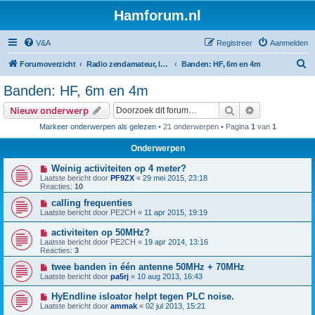
Hamforum.nl
V&A
Registreer
Aanmelden
Z
Forumoverzicht
Radio zendamateur, luisteramateur en elektronica zelfbouw
Banden: HF, 6m en 4m
o
Banden: HF, 6m en 4m
e
Zoek
Uitgebreid z
Nieuw onderwerp
k
Markeer onderwerpen als gelezen
• 21 onderwerpen • Pagina
1
van
1
Onderwerpen
Weinig activiteiten op 4 meter?
Laatste bericht door
PF9ZX
«
29 mei 2015, 23:18
Reacties:
10
calling frequenties
Laatste bericht door
PE2CH
«
11 apr 2015, 19:19
activiteiten op 50MHz?
Laatste bericht door
PE2CH
«
19 apr 2014, 13:16
Reacties:
3
twee banden in één antenne 50MHz + 70MHz
Laatste bericht door
pa5rj
«
10 aug 2013, 16:43
HyEndline isloator helpt tegen PLC noise.
Laatste bericht door
ammak
«
02 jul 2013, 15:21