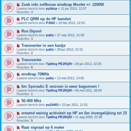
Zoek info zelfbouw eindtrap Mosfet +/- 1200W
Laatste bericht door
pa3dcp
«
11 jun 2013, 12:57
Reacties:
3
PLC QRM op de HF banden
Laatste bericht door
PJ002
«
20 feb 2013, 12:53
Ros Dipool
Laatste bericht door
pa5rj
«
27 sep 2012, 21:06
Reacties:
3
Transverter in een kastje
Laatste bericht door
pa5rj
«
28 jun 2012, 21:51
Reacties:
2
Transverter
Laatste bericht door
Tjalling PE1RQM
«
26 jun 2012, 22:29
Reacties:
6
eindtrap 70MHz
Laatste bericht door
pa5rj
«
13 mei 2012, 14:05
6m Sporadic E seizoen is weer begonnen !
Laatste bericht door
Tjalling PE1RQM
«
06 mei 2011, 08:04
Reacties:
1
50.400 Mhz
Laatste bericht door
pa10403
«
23 jan 2011, 21:51
vreemd weinig acitiviteit op HF en 6m invergelijking tot 15
Laatste bericht door
Tjalling PE1RQM
«
11 aug 2009, 22:48
Reacties:
5
Raar signaal op 6 meter