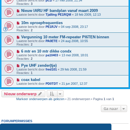
Laatste bericht door
pc1l
«
27 mei 2009, 21:34
Reacties:
3
Nieuw IARU HF bandplan vanaf maart 2009
Laatste bericht door
Tjalling PE1RQM
«
18 feb 2009, 12:13
10m oproepfrequenties
Laatste bericht door
PE1RJV
«
04 sep 2008, 23:17
Reacties:
2
Vergunning 10 meter FM-repeater PI6TEN binnen
Laatste bericht door
PA0ETE
«
24 aug 2008, 10:55
Reacties:
2
6 mtr en 10 mtr dikke condx
Laatste bericht door
pa10403
«
13 mei 2008, 18:01
Reacties:
2
Pye UHF zender(tje)
Laatste bericht door
fred101
«
29 feb 2008, 21:59
Reacties:
1
coax kabel
Laatste bericht door
PD0TDT
«
21 jun 2007, 12:37
Nieuw onderwerp
Markeer onderwerpen als gelezen
• 21 onderwerpen • Pagina
1
van
1
Ga naar
FORUMPERMISSIES
Je
kunt niet
nieuwe berichten plaatsen in dit forum