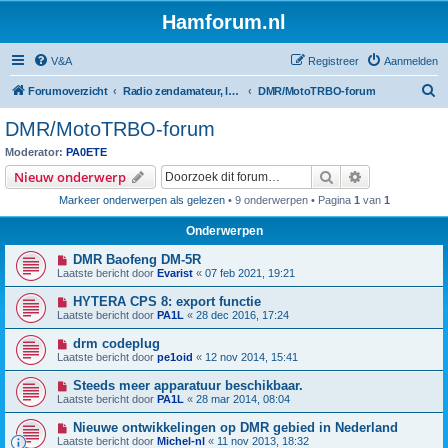
Hamforum.nl
V&A
Registreer
Aanmelden
Z
Forumoverzicht
Radio zendamateur, luisteramateur en elektronica zelfbouw
DMR/MotoTRBO-forum
o
DMR/MotoTRBO-forum
e
Moderator:
PA0ETE
k
Zoek
Uitgebreid z
Nieuw onderwerp
Markeer onderwerpen als gelezen
• 9 onderwerpen • Pagina
1
van
1
Onderwerpen
DMR Baofeng DM-5R
Laatste bericht door
Evarist
«
07 feb 2021, 19:21
HYTERA CPS 8: export functie
Laatste bericht door
PA1L
«
28 dec 2016, 17:24
drm codeplug
Laatste bericht door
pe1oid
«
12 nov 2014, 15:41
Steeds meer apparatuur beschikbaar.
Laatste bericht door
PA1L
«
28 mar 2014, 08:04
Nieuwe ontwikkelingen op DMR gebied in Nederland
Laatste bericht door
Michel-nl
«
11 nov 2013, 18:32