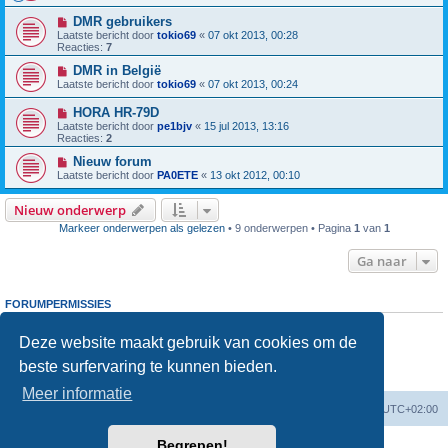
DMR gebruikers
Laatste bericht door
tokio69
«
07 okt 2013, 00:28
Reacties:
7
DMR in België
Laatste bericht door
tokio69
«
07 okt 2013, 00:24
HORA HR-79D
Laatste bericht door
pe1bjv
«
15 jul 2013, 13:16
Reacties:
2
Nieuw forum
Laatste bericht door
PA0ETE
«
13 okt 2012, 00:10
Nieuw onderwerp
Markeer onderwerpen als gelezen
• 9 onderwerpen • Pagina
1
van
1
Ga naar
FORUMPERMISSIES
Je
kunt niet
nieuwe berichten plaatsen in dit forum
Je
kunt niet
reageren op onderwerpen in dit forum
Deze website maakt gebruik van cookies om de
Je
kunt niet
je eigen berichten wijzigen in dit forum
beste surfervaring te kunnen bieden.
Je
kunt niet
je eigen berichten verwijderen in dit forum
Je
kunt geen
bijlagen plaatsen in dit forum
Meer informatie
Forumoverzicht
Verwijder cookies
Alle tijden zijn
UTC+02:00
Begrepen!
Powered by
phpBB
® Forum Software © phpBB Limited