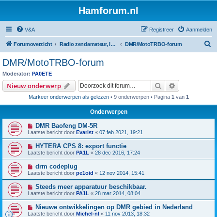
Hamforum.nl
V&A
Registreer
Aanmelden
Z
Forumoverzicht
Radio zendamateur, luisteramateur en elektronica zelfbouw
DMR/MotoTRBO-forum
o
DMR/MotoTRBO-forum
e
Moderator:
PA0ETE
k
Zoek
Uitgebreid z
Nieuw onderwerp
Markeer onderwerpen als gelezen
• 9 onderwerpen • Pagina
1
van
1
Onderwerpen
DMR Baofeng DM-5R
Laatste bericht door
Evarist
«
07 feb 2021, 19:21
HYTERA CPS 8: export functie
Laatste bericht door
PA1L
«
28 dec 2016, 17:24
drm codeplug
Laatste bericht door
pe1oid
«
12 nov 2014, 15:41
Steeds meer apparatuur beschikbaar.
Laatste bericht door
PA1L
«
28 mar 2014, 08:04
Nieuwe ontwikkelingen op DMR gebied in Nederland
Laatste bericht door
Michel-nl
«
11 nov 2013, 18:32