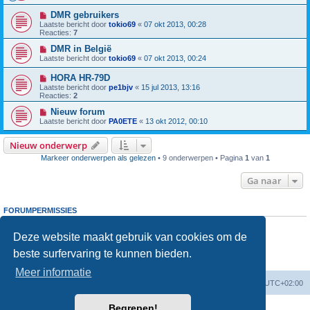
DMR gebruikers
Laatste bericht door
tokio69
«
07 okt 2013, 00:28
Reacties:
7
DMR in België
Laatste bericht door
tokio69
«
07 okt 2013, 00:24
HORA HR-79D
Laatste bericht door
pe1bjv
«
15 jul 2013, 13:16
Reacties:
2
Nieuw forum
Laatste bericht door
PA0ETE
«
13 okt 2012, 00:10
Nieuw onderwerp
Markeer onderwerpen als gelezen
• 9 onderwerpen • Pagina
1
van
1
Ga naar
FORUMPERMISSIES
Je
kunt niet
nieuwe berichten plaatsen in dit forum
Je
kunt niet
reageren op onderwerpen in dit forum
Deze website maakt gebruik van cookies om de
Je
kunt niet
je eigen berichten wijzigen in dit forum
beste surfervaring te kunnen bieden.
Je
kunt niet
je eigen berichten verwijderen in dit forum
Je
kunt geen
bijlagen plaatsen in dit forum
Meer informatie
Forumoverzicht
Verwijder cookies
Alle tijden zijn
UTC+02:00
Begrepen!
Powered by
phpBB
® Forum Software © phpBB Limited