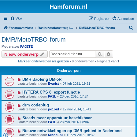
Hamforum.nl
V&A
Registreer
Aanmelden
Z
Forumoverzicht
Radio zendamateur, luisteramateur en elektronica zelfbouw
DMR/MotoTRBO-forum
o
DMR/MotoTRBO-forum
e
Moderator:
PA0ETE
k
Zoek
Uitgebreid z
Nieuw onderwerp
Markeer onderwerpen als gelezen
• 9 onderwerpen • Pagina
1
van
1
Onderwerpen
DMR Baofeng DM-5R
Laatste bericht door
Evarist
«
07 feb 2021, 19:21
HYTERA CPS 8: export functie
Laatste bericht door
PA1L
«
28 dec 2016, 17:24
drm codeplug
Laatste bericht door
pe1oid
«
12 nov 2014, 15:41
Steeds meer apparatuur beschikbaar.
Laatste bericht door
PA1L
«
28 mar 2014, 08:04
Nieuwe ontwikkelingen op DMR gebied in Nederland
Laatste bericht door
Michel-nl
«
11 nov 2013, 18:32