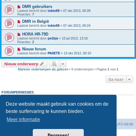
DMR gebruikers
Laatste bericht door
tokio69
«
07 okt 2013, 00:28
Reacties:
7
DMR in België
Laatste bericht door
tokio69
«
07 okt 2013, 00:24
HORA HR-79D
Laatste bericht door
pe1bjv
«
15 jul 2013, 13:16
Reacties:
2
Nieuw forum
Laatste bericht door
PA0ETE
«
13 okt 2012, 00:10
Nieuw onderwerp
Markeer onderwerpen als gelezen
• 9 onderwerpen • Pagina
1
van
1
Ga naar
FORUMPERMISSIES
Je
kunt niet
nieuwe berichten plaatsen in dit forum
Je
kunt niet
reageren op onderwerpen in dit forum
Deze website maakt gebruik van cookies om de
Je
kunt niet
je eigen berichten wijzigen in dit forum
beste surfervaring te kunnen bieden.
Je
kunt niet
je eigen berichten verwijderen in dit forum
Je
kunt geen
bijlagen plaatsen in dit forum
Meer informatie
Forumoverzicht
Verwijder cookies
Alle tijden zijn
UTC+02:00
Begrepen!
Powered by
phpBB
® Forum Software © phpBB Limited