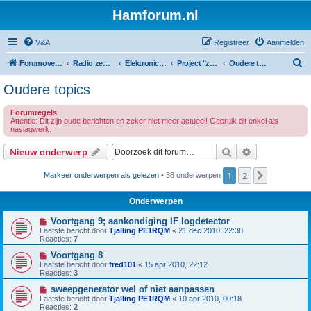
Hamforum.nl
V&A
Registreer
Aanmelden
Z
Forumoverzicht
Radio zendamateur, luisteramateur en elektronica zelfbouw
Elektronica en zelfbouw
Project "zelfbouw spectrum analyzer"
Oudere topics
o
Oudere topics
e
Forumregels
k
Attentie: Dit zijn oude berichten en zeker niet meer actueel! Gebruik dit enkel als
naslagwerk.
Zoek
Uitgebreid z
Nieuw onderwerp
1
2
Volgende
Markeer onderwerpen als gelezen
• 38 onderwerpen
Onderwerpen
Voortgang 9; aankondiging IF logdetector
Laatste bericht door
Tjalling PE1RQM
«
21 dec 2010, 22:38
Reacties:
7
Voortgang 8
Laatste bericht door
fred101
«
15 apr 2010, 22:12
Reacties:
3
sweepgenerator wel of niet aanpassen
Laatste bericht door
Tjalling PE1RQM
«
10 apr 2010, 00:18
Reacties:
2