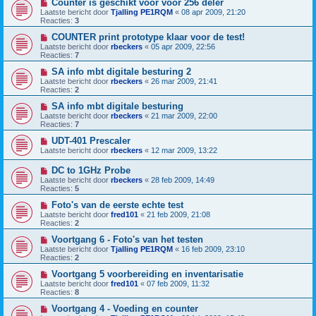
Counter is geschikt voor voor 256 deler
Laatste bericht door
Tjalling PE1RQM
«
08 apr 2009, 21:20
Reacties:
3
COUNTER print prototype klaar voor de test!
Laatste bericht door
rbeckers
«
05 apr 2009, 22:56
Reacties:
7
SA info mbt digitale besturing 2
Laatste bericht door
rbeckers
«
26 mar 2009, 21:41
Reacties:
2
SA info mbt digitale besturing
Laatste bericht door
rbeckers
«
21 mar 2009, 22:00
Reacties:
7
UDT-401 Prescaler
Laatste bericht door
rbeckers
«
12 mar 2009, 13:22
DC to 1GHz Probe
Laatste bericht door
rbeckers
«
28 feb 2009, 14:49
Reacties:
5
Foto's van de eerste echte test
Laatste bericht door
fred101
«
21 feb 2009, 21:08
Reacties:
2
Voortgang 6 - Foto's van het testen
Laatste bericht door
Tjalling PE1RQM
«
16 feb 2009, 23:10
Reacties:
2
Voortgang 5 voorbereiding en inventarisatie
Laatste bericht door
fred101
«
07 feb 2009, 11:32
Reacties:
8
Voortgang 4 - Voeding en counter