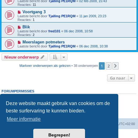
Laatste bericht door
Tjalling PE1RQM
«
02 feb 2009, 15:43
Reacties:
11
Voortgang 3
Laatste bericht door
Tjalling PE1RQM
«
11 jan 2009, 23:23
Reacties:
1
Blik
Laatste bericht door
fred101
«
06 dec 2008, 10:58
Reacties:
2
Meerslagen potmeters
Laatste bericht door
Tjalling PE1RQM
«
06 dec 2008, 10:38
Nieuw onderwerp
1
2
Volgende
Markeer onderwerpen als gelezen
• 38 onderwerpen
Ga naar
FORUMPERMISSIES
Je
kunt niet
nieuwe berichten plaatsen in dit forum
Je
kunt niet
reageren op onderwerpen in dit forum
Deze website maakt gebruik van cookies om de
Je
kunt niet
je eigen berichten wijzigen in dit forum
beste surfervaring te kunnen bieden.
Je
kunt niet
je eigen berichten verwijderen in dit forum
Je
kunt geen
bijlagen plaatsen in dit forum
Meer informatie
Forumoverzicht
Verwijder cookies
Alle tijden zijn
UTC+02:00
Begrepen!
Powered by
phpBB
® Forum Software © phpBB Limited