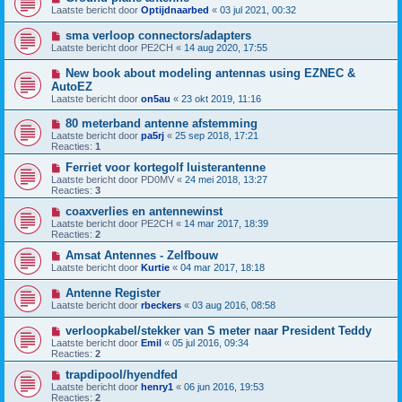
Laatste bericht door
Optijdnaarbed
«
03 jul 2021, 00:32
sma verloop connectors/adapters
Laatste bericht door
PE2CH
«
14 aug 2020, 17:55
New book about modeling antennas using EZNEC &
AutoEZ
Laatste bericht door
on5au
«
23 okt 2019, 11:16
80 meterband antenne afstemming
Laatste bericht door
pa5rj
«
25 sep 2018, 17:21
Reacties:
1
Ferriet voor kortegolf luisterantenne
Laatste bericht door
PD0MV
«
24 mei 2018, 13:27
Reacties:
3
coaxverlies en antennewinst
Laatste bericht door
PE2CH
«
14 mar 2017, 18:39
Reacties:
2
Amsat Antennes - Zelfbouw
Laatste bericht door
Kurtie
«
04 mar 2017, 18:18
Antenne Register
Laatste bericht door
rbeckers
«
03 aug 2016, 08:58
verloopkabel/stekker van S meter naar President Teddy
Laatste bericht door
Emil
«
05 jul 2016, 09:34
Reacties:
2
trapdipool/hyendfed
Laatste bericht door
henry1
«
06 jun 2016, 19:53
Reacties:
2