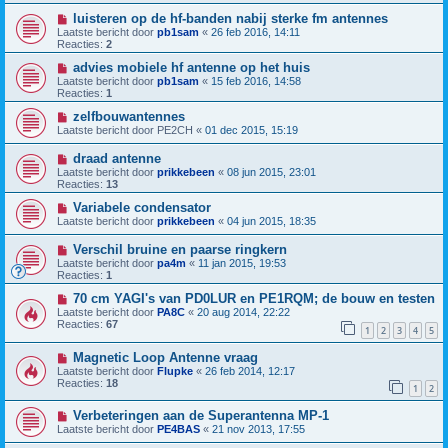
luisteren op de hf-banden nabij sterke fm antennes
Laatste bericht door
pb1sam
«
26 feb 2016, 14:11
Reacties:
2
advies mobiele hf antenne op het huis
Laatste bericht door
pb1sam
«
15 feb 2016, 14:58
Reacties:
1
zelfbouwantennes
Laatste bericht door
PE2CH
«
01 dec 2015, 15:19
draad antenne
Laatste bericht door
prikkebeen
«
08 jun 2015, 23:01
Reacties:
13
Variabele condensator
Laatste bericht door
prikkebeen
«
04 jun 2015, 18:35
Verschil bruine en paarse ringkern
Laatste bericht door
pa4m
«
11 jan 2015, 19:53
Reacties:
1
70 cm YAGI's van PD0LUR en PE1RQM; de bouw en testen
Laatste bericht door
PA8C
«
20 aug 2014, 22:22
Reacties:
67
1
2
3
4
5
Magnetic Loop Antenne vraag
Laatste bericht door
Flupke
«
26 feb 2014, 12:17
Reacties:
18
1
2
Verbeteringen aan de Superantenna MP-1
Laatste bericht door
PE4BAS
«
21 nov 2013, 17:55