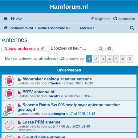
Hamforum.nl
V&A
Registreer
Aanmelden
Z
Forumoverzicht
Radio zendamateur, luisteramateur en elektronica zelfbouw
Antennes
o
Antennes
e
Zoek
Uitgebreid z
Nieuw onderwerp
k
1
2
3
4
5
6
V
Markeer onderwerpen als gelezen
• 128 onderwerpen
Onderwerpen
Moonraker desktop scanner antenne
Laatste bericht door
Charles
«
02 mei 2026, 15:38
BB7V antenne hf
Laatste bericht door
Jacob1
«
02 feb 2026, 18:46
Schema Rama Sw 006 swr /power antenne matcher
gevraagd
Laatste bericht door
packetpiet
«
17 jul 2025, 16:15
Losse PRM antenne
Laatste bericht door
pd5nl
«
06 dec 2023, 21:49
Reacties:
3
Ground plane antenne