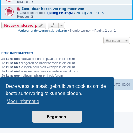
Reacties:
7
6cm, daar horen we nog meer van!
Laatste bericht door
Tjalling PE1RQM
«
29 aug 2011, 21:15
Reacties:
2
Nieuw onderwerp
Markeer onderwerpen als gelezen
• 6 onderwerpen • Pagina
1
van
1
Ga naar
FORUMPERMISSIES
Je
kunt niet
nieuwe berichten plaatsen in dit forum
Je
kunt niet
reageren op onderwerpen in dit forum
Je
kunt niet
je eigen berichten wijzigen in dit forum
Je
kunt niet
je eigen berichten verwijderen in dit forum
Je
kunt geen
bijlagen plaatsen in dit forum
Forumoverzicht
Verwijder cookies
Alle tijden zijn
UTC+02:00
Deze website maakt gebruik van cookies om de
beste surfervaring te kunnen bieden.
Powered by
phpBB
® Forum Software © phpBB Limited
Nederlandse vertaling door
phpBB.nl
.
Meer informatie
Privacy
|
Gebruikersvoorwaarden
Begrepen!