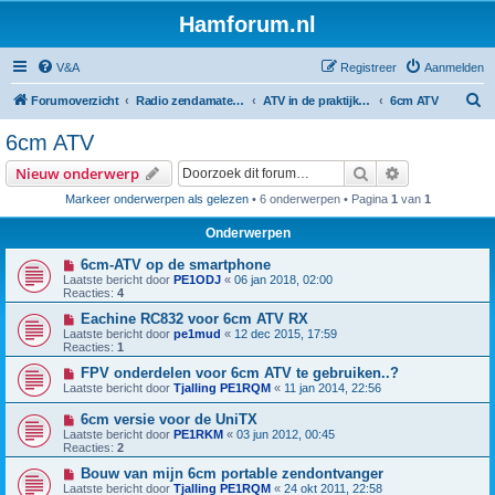
Hamforum.nl
V&A
Registreer
Aanmelden
Z
Forumoverzicht
Radio zendamateur, luisteramateur en elektronica zelfbouw
ATV in de praktijk en zelfbouw
6cm ATV
o
6cm ATV
e
Zoek
Uitgebreid z
Nieuw onderwerp
k
Markeer onderwerpen als gelezen
• 6 onderwerpen • Pagina
1
van
1
Onderwerpen
6cm-ATV op de smartphone
Laatste bericht door
PE1ODJ
«
06 jan 2018, 02:00
Reacties:
4
Eachine RC832 voor 6cm ATV RX
Laatste bericht door
pe1mud
«
12 dec 2015, 17:59
Reacties:
1
FPV onderdelen voor 6cm ATV te gebruiken..?
Laatste bericht door
Tjalling PE1RQM
«
11 jan 2014, 22:56
6cm versie voor de UniTX
Laatste bericht door
PE1RKM
«
03 jun 2012, 00:45
Reacties:
2
Bouw van mijn 6cm portable zendontvanger
Laatste bericht door
Tjalling PE1RQM
«
24 okt 2011, 22:58