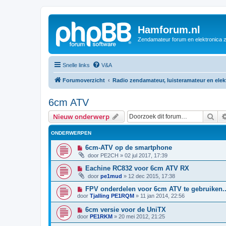
Hamforum.nl
Zendamateur forum en elektronica 
Snelle links
V&A
Forumoverzicht
Radio zendamateur, luisteramateur en ele
6cm ATV
Zoe
Nieuw onderwerp
ONDERWERPEN
6cm-ATV op de smartphone
door
PE2CH
»
02 jul 2017, 17:39
Eachine RC832 voor 6cm ATV RX
door
pe1mud
»
12 dec 2015, 17:38
FPV onderdelen voor 6cm ATV te gebruiken.
door
Tjalling PE1RQM
»
11 jan 2014, 22:56
6cm versie voor de UniTX
door
PE1RKM
»
20 mei 2012, 21:25