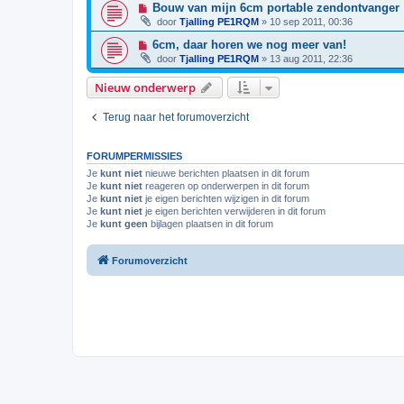
Bouw van mijn 6cm portable zendontvanger
door
Tjalling PE1RQM
»
10 sep 2011, 00:36
6cm, daar horen we nog meer van!
door
Tjalling PE1RQM
»
13 aug 2011, 22:36
Nieuw onderwerp
Terug naar het forumoverzicht
FORUMPERMISSIES
Je
kunt niet
nieuwe berichten plaatsen in dit forum
Je
kunt niet
reageren op onderwerpen in dit forum
Je
kunt niet
je eigen berichten wijzigen in dit forum
Je
kunt niet
je eigen berichten verwijderen in dit forum
Je
kunt geen
bijlagen plaatsen in dit forum
Forumoverzicht