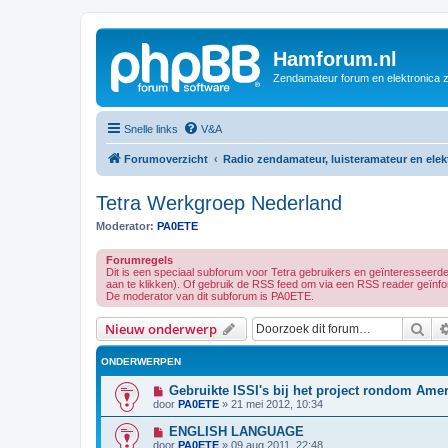
Hamforum.nl
Zendamateur forum en elektronica 
Snelle links
V&A
Forumoverzicht
Radio zendamateur, luisteramateur en ele
Tetra Werkgroep Nederland
Moderator:
PA0ETE
Forumregels
Dit is een speciaal subforum voor Tetra gebruikers en geïnteresseerd
aan te klikken). Of gebruik de RSS feed om via een RSS reader geïnf
De moderator van dit subforum is PA0ETE.
Zoe
Nieuw onderwerp
ONDERWERPEN
Gebruikte ISSI's bij het project rondom Amer
door
PA0ETE
»
21 mei 2012, 10:34
ENGLISH LANGUAGE
door
PA0ETE
»
09 aug 2011, 22:48