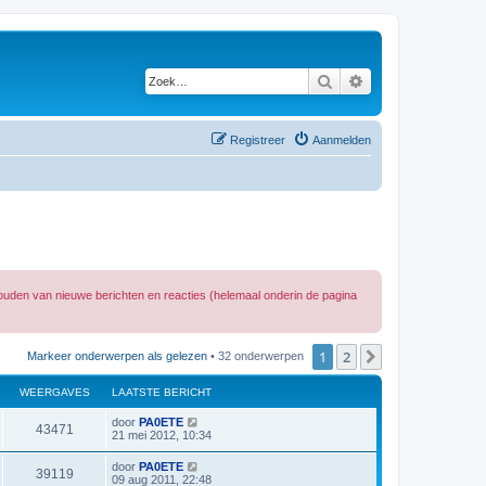
Zoek
Uitgebreid zoeken
Registreer
Aanmelden
ouden van nieuwe berichten en reacties (helemaal onderin de pagina
1
2
Volgende
Markeer onderwerpen als gelezen
• 32 onderwerpen
WEERGAVES
LAATSTE BERICHT
L
door
PA0ETE
W
43471
a
21 mei 2012, 10:34
a
e
t
L
door
PA0ETE
W
39119
s
a
09 aug 2011, 22:48
e