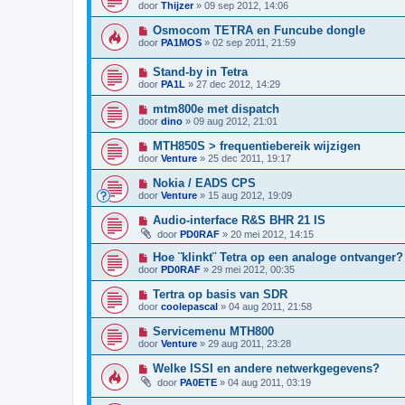
door
Thijzer
»
09 sep 2012, 14:06
Osmocom TETRA en Funcube dongle
door
PA1MOS
»
02 sep 2011, 21:59
Stand-by in Tetra
door
PA1L
»
27 dec 2012, 14:29
mtm800e met dispatch
door
dino
»
09 aug 2012, 21:01
MTH850S > frequentiebereik wijzigen
door
Venture
»
25 dec 2011, 19:17
Nokia / EADS CPS
door
Venture
»
15 aug 2012, 19:09
Audio-interface R&S BHR 21 IS
door
PD0RAF
»
20 mei 2012, 14:15
Hoe ¨klinkt¨ Tetra op een analoge ontvanger?
door
PD0RAF
»
29 mei 2012, 00:35
Tertra op basis van SDR
door
coolepascal
»
04 aug 2011, 21:58
Servicemenu MTH800
door
Venture
»
29 aug 2011, 23:28
Welke ISSI en andere netwerkgegevens?
door
PA0ETE
»
04 aug 2011, 03:19