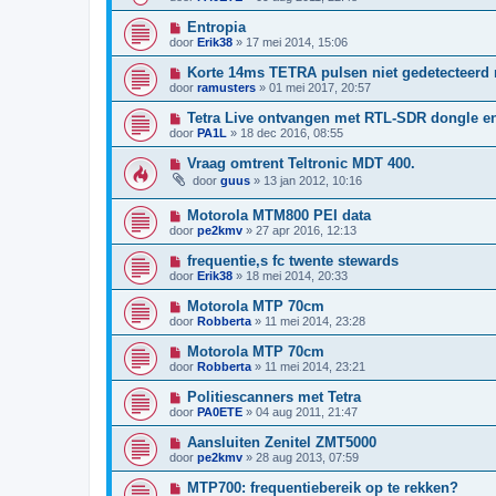
Entropia
door
Erik38
»
17 mei 2014, 15:06
Korte 14ms TETRA pulsen niet gedetecteerd
door
ramusters
»
01 mei 2017, 20:57
Tetra Live ontvangen met RTL-SDR dongle en
door
PA1L
»
18 dec 2016, 08:55
Vraag omtrent Teltronic MDT 400.
door
guus
»
13 jan 2012, 10:16
Motorola MTM800 PEI data
door
pe2kmv
»
27 apr 2016, 12:13
frequentie,s fc twente stewards
door
Erik38
»
18 mei 2014, 20:33
Motorola MTP 70cm
door
Robberta
»
11 mei 2014, 23:28
Motorola MTP 70cm
door
Robberta
»
11 mei 2014, 23:21
Politiescanners met Tetra
door
PA0ETE
»
04 aug 2011, 21:47
Aansluiten Zenitel ZMT5000
door
pe2kmv
»
28 aug 2013, 07:59
MTP700: frequentiebereik op te rekken?