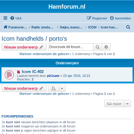
Hamforum.nl
V&A
Registreer
Aanmelden
Z
Forumoverzicht
Radio zendamateur, luisteramateur en elektronica zelfbouw
Setjes, transceivers, portofoons, ontvangers, mods, tips, etc
ICOM
Icom handhelds / porto's
o
Icom handhelds / porto's
e
Zoek
Uitgebreid z
Nieuw onderwerp
k
Markeer onderwerpen als gelezen
• 1 onderwerp • Pagina
1
van
1
Onderwerpen
Icom IC-402
Laatste bericht door
pb1sam
«
23 apr 2016, 10:21
Reacties:
2
Nieuw onderwerp
Markeer onderwerpen als gelezen
• 1 onderwerp • Pagina
1
van
1
Ga naar
FORUMPERMISSIES
Je
kunt niet
nieuwe berichten plaatsen in dit forum
Je
kunt niet
reageren op onderwerpen in dit forum
Je
kunt niet
je eigen berichten wijzigen in dit forum