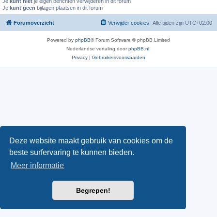
Je
kunt niet
je eigen berichten verwijderen in dit forum
Je
kunt geen
bijlagen plaatsen in dit forum
Forumoverzicht
Verwijder cookies
Alle tijden zijn
UTC+02:00
Powered by
phpBB
® Forum Software © phpBB Limited
Nederlandse vertaling door
phpBB.nl
.
Privacy
|
Gebruikersvoorwaarden
Deze website maakt gebruik van cookies om de
beste surfervaring te kunnen bieden.
Meer informatie
Begrepen!