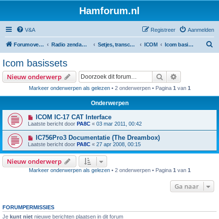
Hamforum.nl
V&A
Registreer
Aanmelden
Z
Forumoverzicht
Radio zendamateur, luisteramateur en elektronica zelfbouw
Setjes, transceivers, portofoons, ontvangers, mods, tips, etc
ICOM
Icom basissets
o
Icom basissets
e
Zoek
Uitgebreid z
Nieuw onderwerp
k
Markeer onderwerpen als gelezen
• 2 onderwerpen • Pagina
1
van
1
Onderwerpen
ICOM IC-17 CAT Interface
Laatste bericht door
PA8C
«
03 mar 2011, 00:42
IC756Pro3 Documentatie (The Dreambox)
Laatste bericht door
PA8C
«
27 apr 2008, 00:15
Nieuw onderwerp
Markeer onderwerpen als gelezen
• 2 onderwerpen • Pagina
1
van
1
Ga naar
FORUMPERMISSIES
Je
kunt niet
nieuwe berichten plaatsen in dit forum