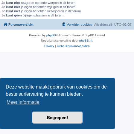
Je
kunt niet
reageren op onderwerpen in dit forum
Je
kunt niet
je eigen berichten wijzigen in dit forum
Je
kunt niet
je eigen berichten verwijderen in dit forum
Je
kunt geen
bijlagen plaatsen in dit forum
Forumoverzicht
Verwijder cookies
Alle tijden zijn
UTC+02:00
Powered by
phpBB
® Forum Software © phpBB Limited
Nederlandse vertaling door
phpBB.nl
.
Privacy
|
Gebruikersvoorwaarden
Deze website maakt gebruik van cookies om de
beste surfervaring te kunnen bieden.
Meer informatie
Begrepen!